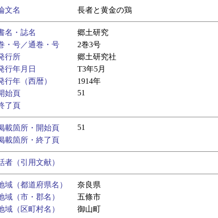
論文名
長者と黄金の鶏
書名・誌名
郷土研究
巻・号／通巻・号
2巻3号
発行所
郷土研究社
発行年月日
T3年5月
発行年（西暦）
1914年
51
開始頁
終了頁
51
掲載箇所・開始頁
掲載箇所・終了頁
話者（引用文献）
地域（都道府県名）
奈良県
地域（市・郡名）
五條市
地域（区町村名）
御山町