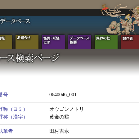
0640046_001
番号
呼称（ヨミ）
オウゴンノトリ
呼称（漢字）
黄金の鶏
執筆者
田村吉永