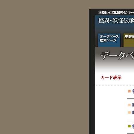
カード表示
■
■
■
■