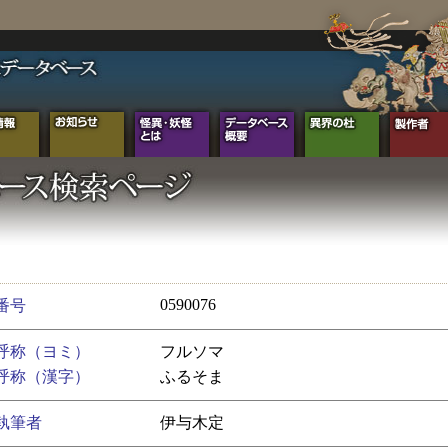
0590076
番号
呼称（ヨミ）
フルソマ
呼称（漢字）
ふるそま
執筆者
伊与木定