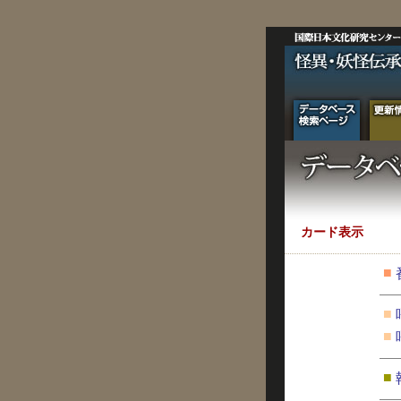
カード表示
■
■
■
■