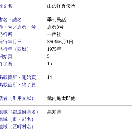
論文名
山の怪異伝承
書名・誌名
季刊民話
巻・号／通巻・号
通巻3号
発行所
一声社
発行年月日
S50年6月1日
発行年（西暦）
1975年
5
開始頁
15
終了頁
14
掲載箇所・開始頁
掲載箇所・終了頁
話者（引用文献）
武内亀太郎他
地域（都道府県名）
高知県
地域（市・郡名）
地域（区町村名）