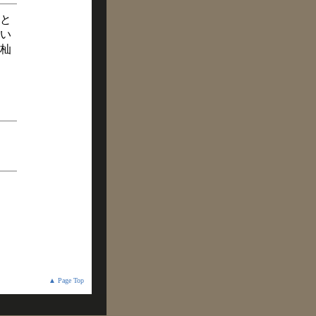
と
い
杣
▲ Page Top