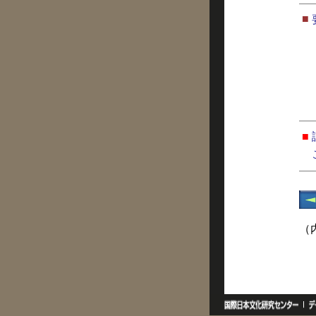
■
■
（