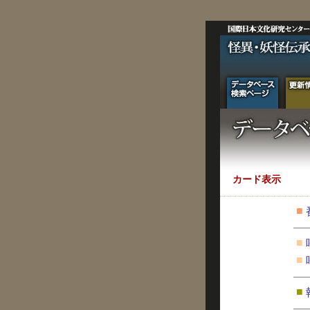
カード表示
■
■
■
■