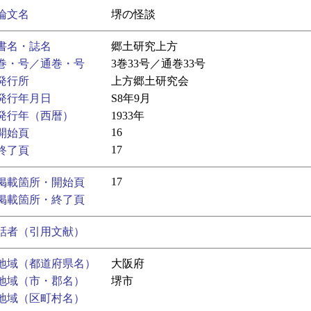
論文名
堺の怪談
書名・誌名
郷土研究上方
巻・号／通巻・号
3巻33号／通巻33号
発行所
上方郷土研究会
発行年月日
S8年9月
発行年（西暦）
1933年
16
開始頁
17
終了頁
17
掲載箇所・開始頁
掲載箇所・終了頁
話者（引用文献）
地域（都道府県名）
大阪府
地域（市・郡名）
堺市
地域（区町村名）