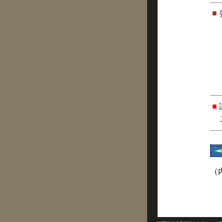
■
■
（