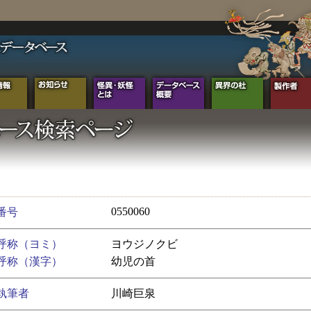
0550060
番号
呼称（ヨミ）
ヨウジノクビ
呼称（漢字）
幼児の首
執筆者
川崎巨泉