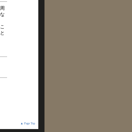
周
な
こ
と
▲ Page Top