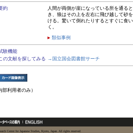
要約
人間が両側が崖になっている所を通ると
き、狼はその上を左右に飛び越して砂を
ける。驚いて倒れたりするとすぐに食い
く。
類似事例
試験機能
この文献を探してみる
→国立国会図書館サーチ
内部利用者のみ）
earch Center for Japanese Studies, Kyoto, Japan. All rights reserved.