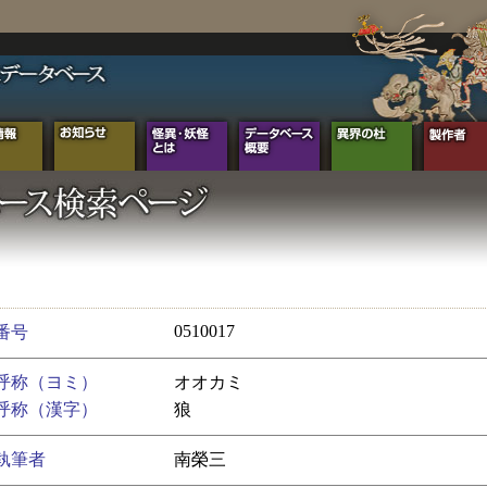
0510017
番号
呼称（ヨミ）
オオカミ
呼称（漢字）
狼
執筆者
南榮三