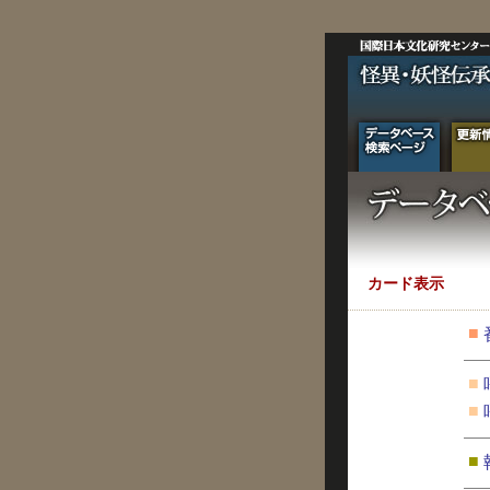
カード表示
■
■
■
■