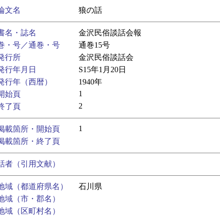
論文名
狼の話
書名・誌名
金沢民俗談話会報
巻・号／通巻・号
通巻15号
発行所
金沢民俗談話会
発行年月日
S15年1月20日
発行年（西暦）
1940年
1
開始頁
2
終了頁
1
掲載箇所・開始頁
掲載箇所・終了頁
話者（引用文献）
地域（都道府県名）
石川県
地域（市・郡名）
地域（区町村名）