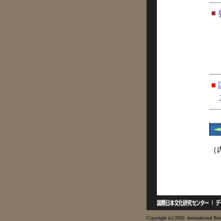
■
■
（
Copyright (c) 2002- International Res