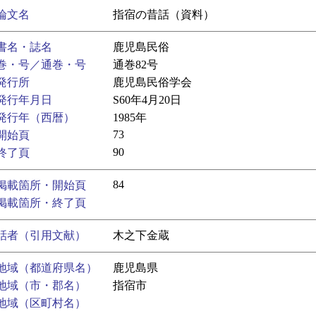
論文名
指宿の昔話（資料）
書名・誌名
鹿児島民俗
巻・号／通巻・号
通巻82号
発行所
鹿児島民俗学会
発行年月日
S60年4月20日
発行年（西暦）
1985年
73
開始頁
90
終了頁
84
掲載箇所・開始頁
掲載箇所・終了頁
話者（引用文献）
木之下金蔵
地域（都道府県名）
鹿児島県
地域（市・郡名）
指宿市
地域（区町村名）