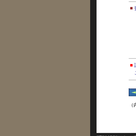
■
■
（