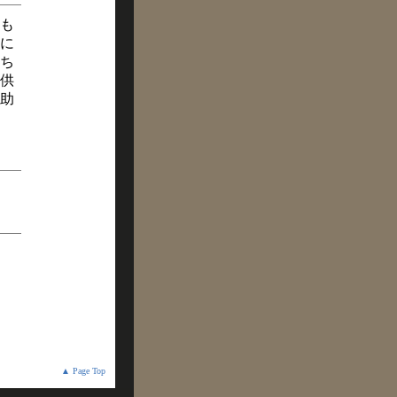
も
に
ち
供
助
▲ Page Top