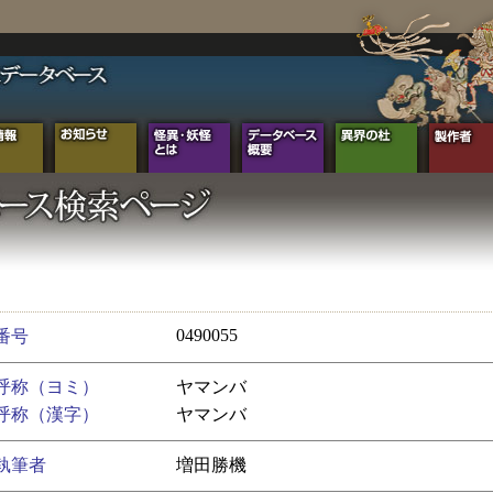
0490055
番号
呼称（ヨミ）
ヤマンバ
呼称（漢字）
ヤマンバ
執筆者
増田勝機