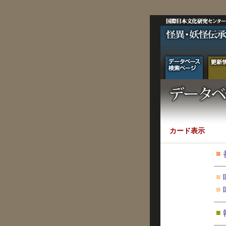
カード表示
■
■
■
■