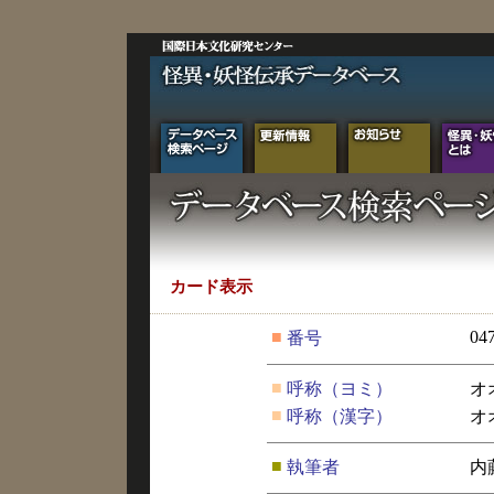
カード表示
■
04
番号
■
呼称（ヨミ）
オ
■
呼称（漢字）
オ
■
執筆者
内