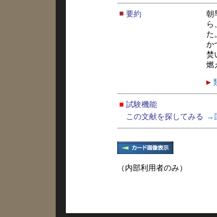
■
要約
朝
ら
た
か
焚
燃
■
試験機能
この文献を探してみる
→
（内部利用者のみ）