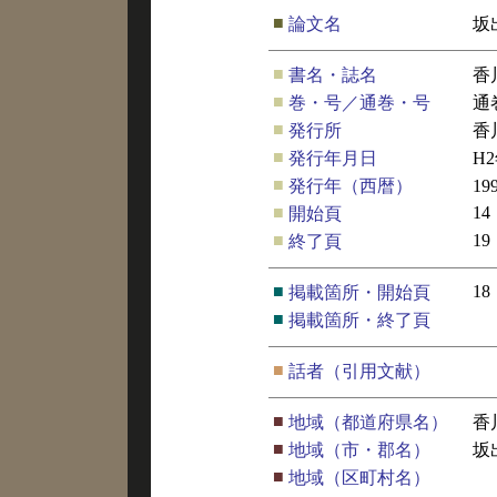
■
論文名
坂
■
書名・誌名
香
■
巻・号／通巻・号
通
■
発行所
香
■
発行年月日
H
■
発行年（西暦）
19
■
14
開始頁
■
19
終了頁
■
18
掲載箇所・開始頁
■
掲載箇所・終了頁
■
話者（引用文献）
■
地域（都道府県名）
香
■
地域（市・郡名）
坂
■
地域（区町村名）