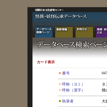
カード表示
■
04
番号
■
呼称（ヨミ）
タ
■
呼称（漢字）
狸
■
執筆者
大