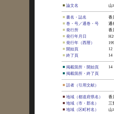
■
論文名
山
■
書名・誌名
香
■
巻・号／通巻・号
通
■
発行所
香
■
発行年月日
H
■
発行年（西暦）
19
■
12
開始頁
■
14
終了頁
■
14
掲載箇所・開始頁
■
掲載箇所・終了頁
■
話者（引用文献）
■
地域（都道府県名）
香
■
地域（市・郡名）
三
■
地域（区町村名）
山