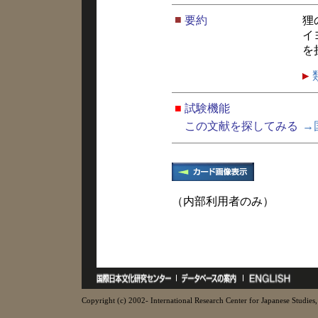
■
要約
狸
イ
を
■
試験機能
この文献を探してみる
→
（内部利用者のみ）
Copyright (c) 2002- International Research Center for Japanese Studies, 