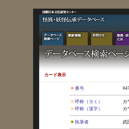
カード表示
■
04
番号
■
呼称（ヨミ）
カ
■
呼称（漢字）
カ
■
執筆者
武