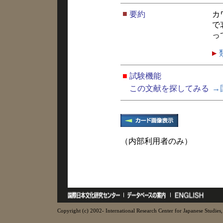
■
要約
カ
で
っ
■
試験機能
この文献を探してみる
→
（内部利用者のみ）
Copyright (c) 2002- International Research Center for Japanese Studies, 