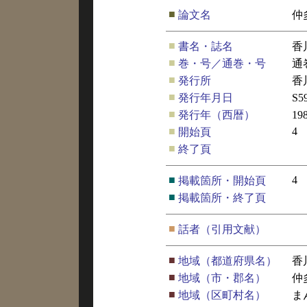
■
論文名
仲
■
書名・誌名
香
■
巻・号／通巻・号
通
■
発行所
香
■
発行年月日
S5
■
発行年（西暦）
19
■
4
開始頁
■
終了頁
■
4
掲載箇所・開始頁
■
掲載箇所・終了頁
■
話者（引用文献）
■
地域（都道府県名）
香
■
地域（市・郡名）
仲
■
地域（区町村名）
ま