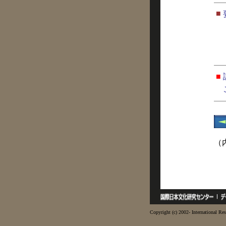
■
■
（
Copyright (c) 2002- International Res