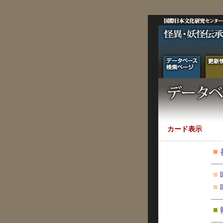
カード表示
■
■
■
■