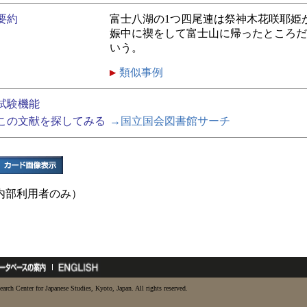
要約
富士八湖の1つ四尾連は祭神木花咲耶姫
娠中に禊をして富士山に帰ったところだ
いう。
類似事例
試験機能
この文献を探してみる
→国立国会図書館サーチ
内部利用者のみ）
earch Center for Japanese Studies, Kyoto, Japan. All rights reserved.