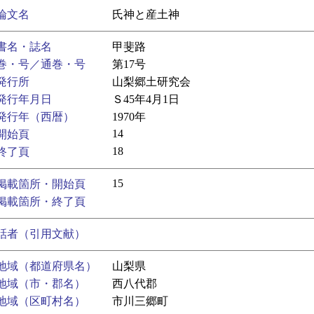
論文名
氏神と産土神
書名・誌名
甲斐路
巻・号／通巻・号
第17号
発行所
山梨郷土研究会
発行年月日
Ｓ45年4月1日
発行年（西暦）
1970年
14
開始頁
18
終了頁
15
掲載箇所・開始頁
掲載箇所・終了頁
話者（引用文献）
地域（都道府県名）
山梨県
地域（市・郡名）
西八代郡
地域（区町村名）
市川三郷町