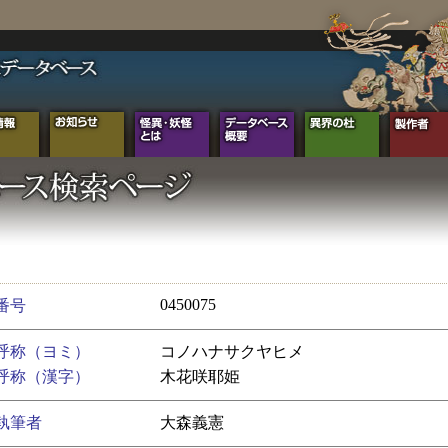
0450075
番号
呼称（ヨミ）
コノハナサクヤヒメ
呼称（漢字）
木花咲耶姫
執筆者
大森義憲