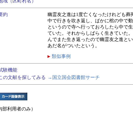
地域（区町村名）
要約
幽霊友之進は1度亡くなったけれども葬
中で行きを吹き返し、ばかに棺の中で動
というので寺へ行っておろしたら中で生
ていた。それからしばらく生きていた。
んでまた生き返ったので幽霊友之進とい
あだ名がついたという。
類似事例
試験機能
この文献を探してみる
→国立国会図書館サーチ
内部利用者のみ）