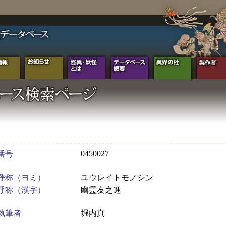
0450027
番号
呼称（ヨミ）
ユウレイトモノシン
呼称（漢字）
幽霊友之進
執筆者
堀内真