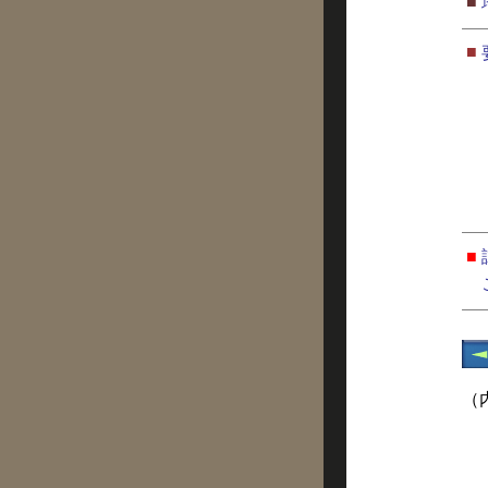
■
■
■
（