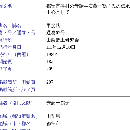
論文名
都留市谷村の昔話―安藤千鶴子氏の伝承
中心として
書名・誌名
甲斐路
巻・号／通巻・号
通巻67号
発行所
山梨郷土研究会
発行年月日
H1年12月30日
発行年（西暦）
1989年
182
開始頁
209
終了頁
207
掲載箇所・開始頁
掲載箇所・終了頁
話者（引用文献）
安藤千鶴子
地域（都道府県名）
山梨県
地域（市・郡名）
都留市