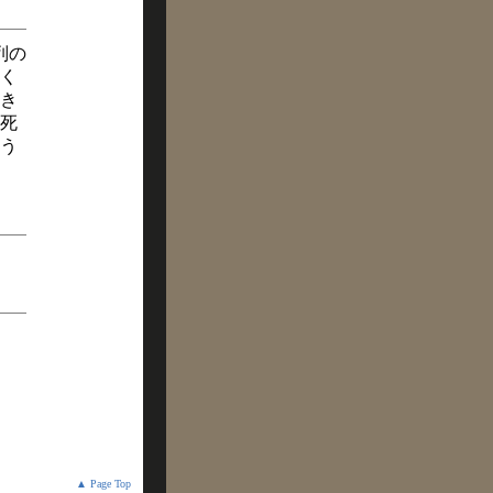
列の
く
き
死
う
▲ Page Top