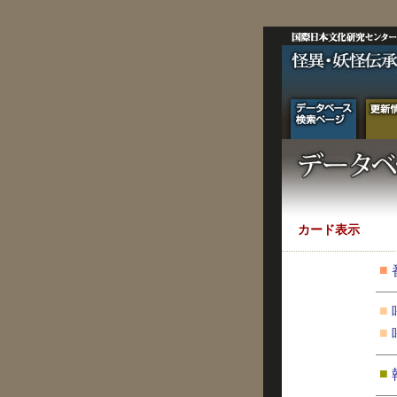
カード表示
■
■
■
■