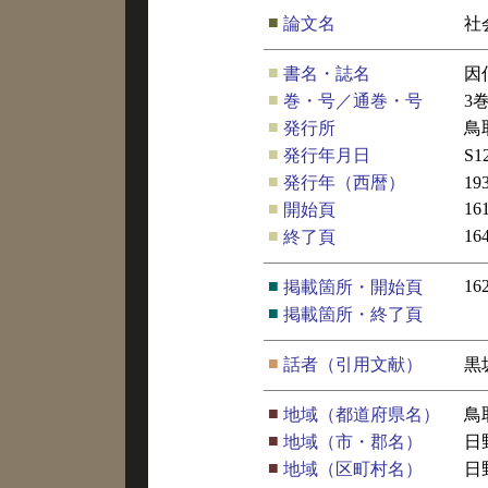
■
論文名
社
■
書名・誌名
因
■
巻・号／通巻・号
3
■
発行所
鳥
■
発行年月日
S1
■
発行年（西暦）
19
■
16
開始頁
■
16
終了頁
■
16
掲載箇所・開始頁
■
掲載箇所・終了頁
■
話者（引用文献）
黒
■
地域（都道府県名）
鳥
■
地域（市・郡名）
日
■
地域（区町村名）
日