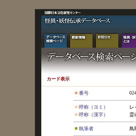
カード表示
■
02
番号
■
呼称（ヨミ）
レ
■
呼称（漢字）
霊
■
執筆者
鳥