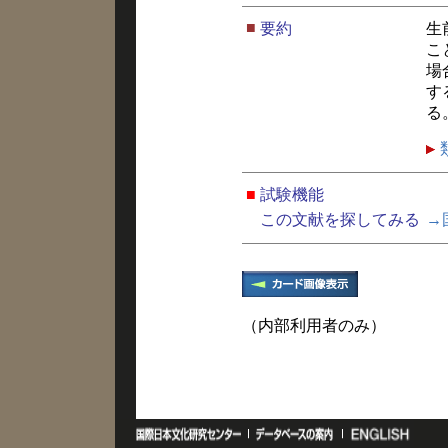
■
要約
生
こ
場
す
る
■
試験機能
この文献を探してみる
→
（内部利用者のみ）