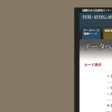
カード表示
■
■
■
■