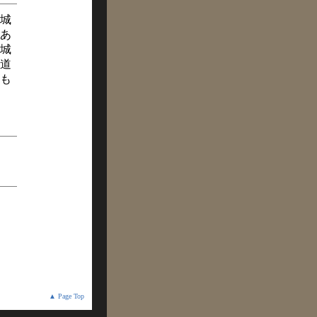
城
あ
城
道
も
▲ Page Top