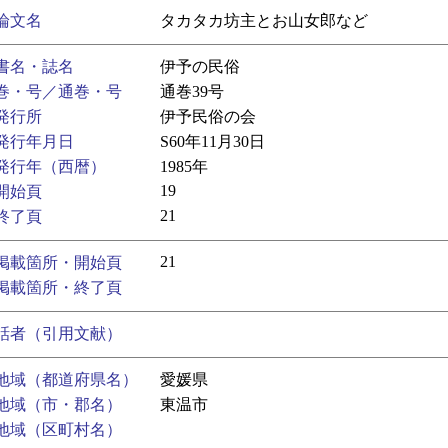
論文名
タカタカ坊主とお山女郎など
書名・誌名
伊予の民俗
巻・号／通巻・号
通巻39号
発行所
伊予民俗の会
発行年月日
S60年11月30日
発行年（西暦）
1985年
19
開始頁
21
終了頁
21
掲載箇所・開始頁
掲載箇所・終了頁
話者（引用文献）
地域（都道府県名）
愛媛県
地域（市・郡名）
東温市
地域（区町村名）