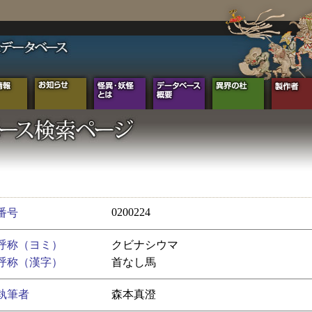
0200224
番号
呼称（ヨミ）
クビナシウマ
呼称（漢字）
首なし馬
執筆者
森本真澄