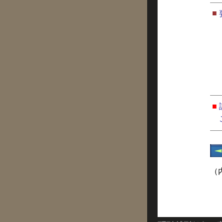
■
■
（