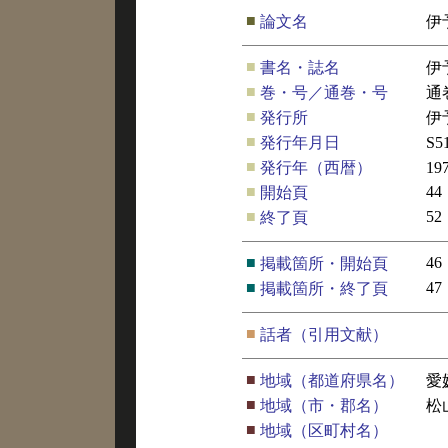
■
論文名
伊
■
書名・誌名
伊
■
巻・号／通巻・号
通
■
発行所
伊
■
発行年月日
S
■
発行年（西暦）
19
■
44
開始頁
■
52
終了頁
■
46
掲載箇所・開始頁
■
47
掲載箇所・終了頁
■
話者（引用文献）
■
地域（都道府県名）
愛
■
地域（市・郡名）
松
■
地域（区町村名）