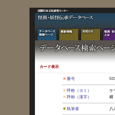
カード表示
■
02
番号
■
呼称（ヨミ）
ケ
■
呼称（漢字）
樟
■
執筆者
八