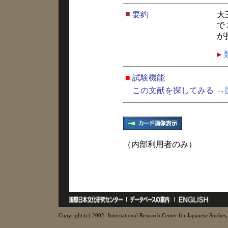
■
要約
大
で
が
■
試験機能
この文献を探してみる
→
（内部利用者のみ）
Copyright (c) 2002- International Research Center for Japanese Studies, 