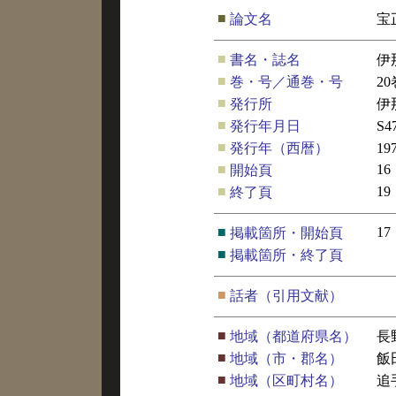
■
論文名
宝
■
書名・誌名
伊
■
巻・号／通巻・号
2
■
発行所
伊
■
発行年月日
S
■
発行年（西暦）
19
■
16
開始頁
■
19
終了頁
■
17
掲載箇所・開始頁
■
掲載箇所・終了頁
■
話者（引用文献）
■
地域（都道府県名）
長
■
地域（市・郡名）
飯
■
地域（区町村名）
追