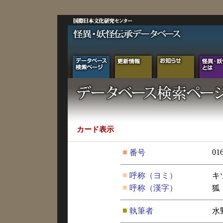
カード表示
■
01
番号
■
呼称（ヨミ）
キ
■
呼称（漢字）
狐
■
執筆者
水