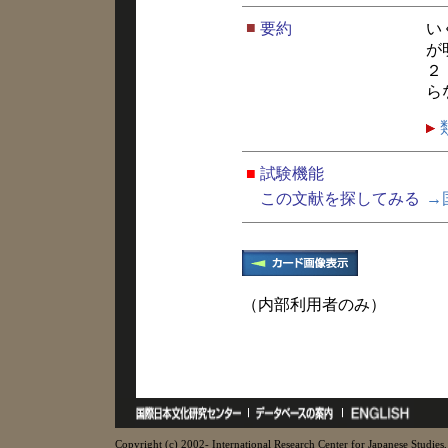
■
要約
い
が
２
ら
■
試験機能
この文献を探してみる
→
（内部利用者のみ）
Copyright (c) 2002- International Research Center for Japanese Studies, 