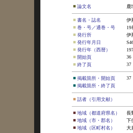
■
論文名
鹿
■
書名・誌名
伊
■
巻・号／通巻・号
1
■
発行所
伊
■
発行年月日
S
■
発行年（西暦）
19
■
36
開始頁
■
37
終了頁
■
37
掲載箇所・開始頁
■
掲載箇所・終了頁
■
話者（引用文献）
■
地域（都道府県名）
長
■
地域（市・郡名）
下
■
地域（区町村名）
大