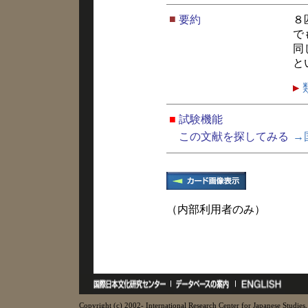
■
要約
８
で
同
と
■
試験機能
この文献を探してみる
→
（内部利用者のみ）
Copyright (c) 2002- International Research Center for Japanese Studies, 