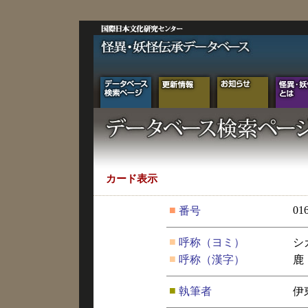
カード表示
■
01
番号
■
呼称（ヨミ）
シ
■
呼称（漢字）
鹿
■
執筆者
伊