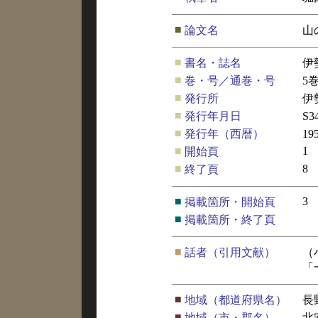
■
論文名
山
■
書名・誌名
伊
■
巻・号／通巻・号
5
■
発行所
伊
■
発行年月日
S3
■
発行年（西暦）
19
■
1
開始頁
■
8
終了頁
■
3
掲載箇所・開始頁
■
掲載箇所・終了頁
■
話者（引用文献）
（
「
■
地域（都道府県名）
長
■
地域（市・郡名）
北