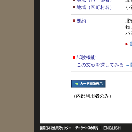
■
地域（区町村名）
小
■
要約
北
物
バ
■
試験機能
この文献を探してみる
→
（内部利用者のみ）