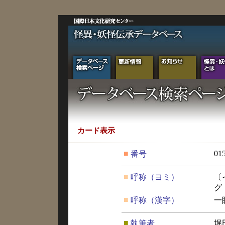
カード表示
■
01
番号
■
呼称（ヨミ）
〔
グ
■
呼称（漢字）
一
■
執筆者
堀