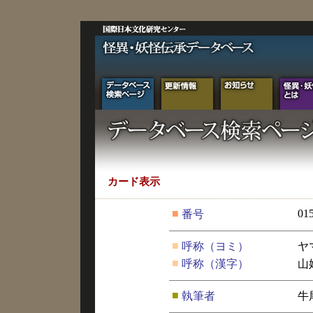
カード表示
■
01
番号
■
呼称（ヨミ）
ヤ
■
呼称（漢字）
山
■
執筆者
牛