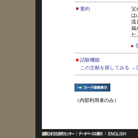
■
要約
父
は
流
福
た
■
試験機能
この文献を探してみる
→
（内部利用者のみ）