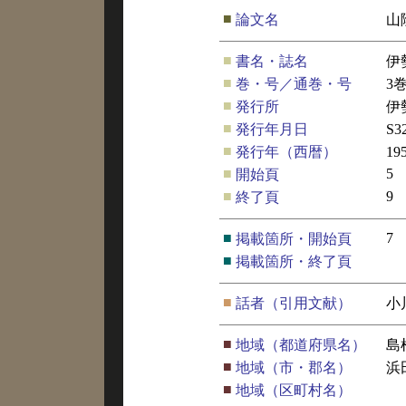
■
論文名
山
■
書名・誌名
伊
■
巻・号／通巻・号
3
■
発行所
伊
■
発行年月日
S3
■
発行年（西暦）
19
■
5
開始頁
■
9
終了頁
■
7
掲載箇所・開始頁
■
掲載箇所・終了頁
■
話者（引用文献）
小
■
地域（都道府県名）
島
■
地域（市・郡名）
浜
■
地域（区町村名）