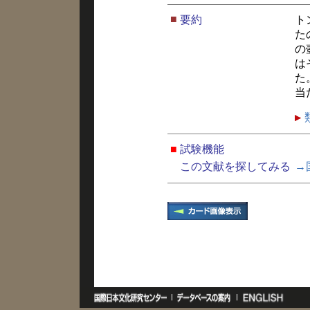
■
要約
ト
た
の
は
た
当
■
試験機能
この文献を探してみる
→