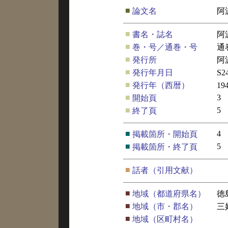
■
論文名
阿
■
書名・誌名
阿
■
巻・号／通巻・号
通
■
発行所
阿
■
発行年月日
S2
■
発行年（西暦）
19
■
3
開始頁
■
5
終了頁
■
4
掲載箇所・開始頁
■
5
掲載箇所・終了頁
■
話者（引用文献）
■
地域（都道府県名）
徳
■
地域（市・郡名）
三
■
地域（区町村名）