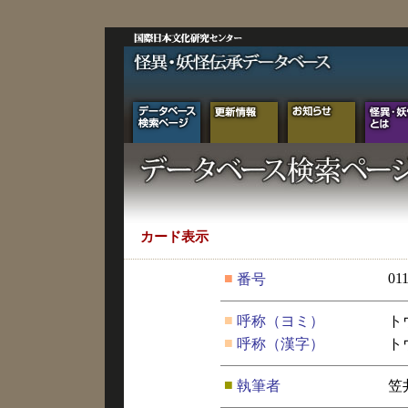
カード表示
■
01
番号
■
呼称（ヨミ）
ト
■
呼称（漢字）
ト
■
執筆者
笠