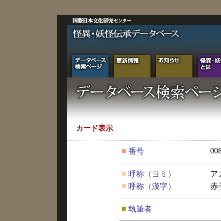
カード表示
■
00
番号
■
呼称（ヨミ）
ア
■
呼称（漢字）
赤
■
執筆者