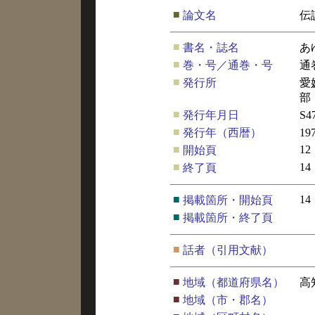
■
論文名
伝
■
書名・誌名
あ
■
巻・号／通巻・号
通
■
発行所
愛
部
■
発行年月日
S4
■
発行年（西暦）
19
■
12
開始頁
■
14
終了頁
■
14
掲載箇所・開始頁
■
掲載箇所・終了頁
■
話者（引用文献）
■
地域（都道府県名）
高
■
地域（市・郡名）