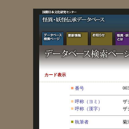
カード表示
■
00
番号
■
呼称（ヨミ）
ザ
■
呼称（漢字）
ザ
■
執筆者
菊