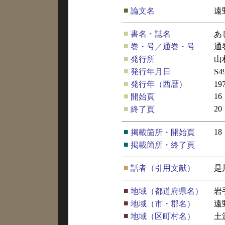
■
論文名
遠
■
書名・誌名
あ
■
巻・号／通巻・号
通
■
発行所
山
■
発行年月日
S4
■
発行年（西暦）
19
■
16
開始頁
■
20
終了頁
■
18
掲載箇所・開始頁
■
掲載箇所・終了頁
■
話者（引用文献）
是
■
地域（都道府県名）
岩
■
地域（市・郡名）
遠
■
地域（区町村名）
土