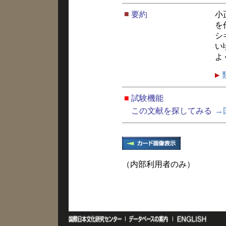
■
要約
小
を
シ
い
よ
■
試験機能
この文献を探してみる
→
（内部利用者のみ）