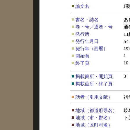
■
論文名
飛
■
書名・誌名
あ
■
巻・号／通巻・号
通
■
発行所
山
■
発行年月日
S4
■
発行年（西暦）
19
■
1
開始頁
■
10
終了頁
■
3
掲載箇所・開始頁
■
掲載箇所・終了頁
■
話者（引用文献）
祖
■
地域（都道府県名）
岐
■
地域（市・郡名）
下
■
地域（区町村名）