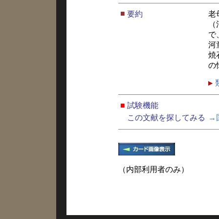
■
要約
老
（
で
河
焼
の
■
試験機能
この文献を探してみる
→
（内部利用者のみ）