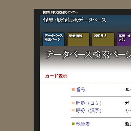
カード表示
■
00
番号
■
呼称（ヨミ）
ガ
■
呼称（漢字）
ガ
■
執筆者
熊