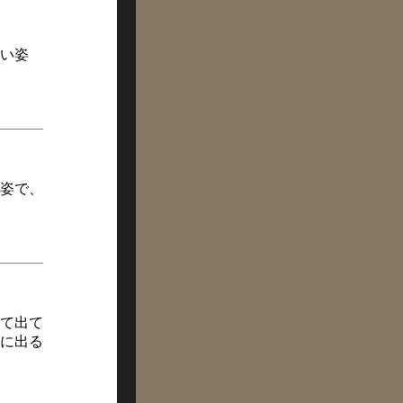
い姿
姿で、
て出て
に出る