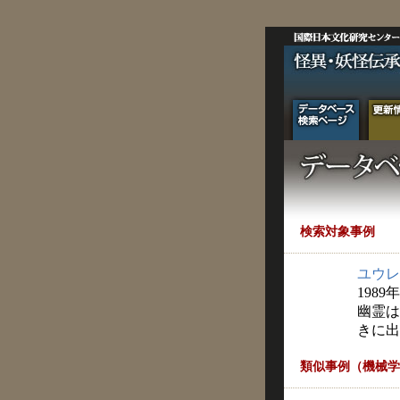
検索対象事例
ユウレ
1989
幽霊は
きに出
類似事例（機械学