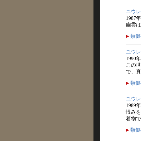
ユウレ
1987
幽霊は
類似
ユウレ
1990
この世
で、真
類似
ユウレ
1989
恨みを
着物で
類似