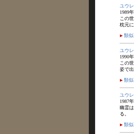
ユウレ
1989
この世
枕元に
類似
ユウレ
1990
この世
姿で出
類似
ユウレ
1987
幽霊は
る。
類似