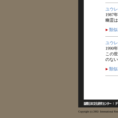
ユウレ
1987
幽霊は
類似
ユウレ
1990
この世
のない
類似
Copyright (c) 2002- International Res