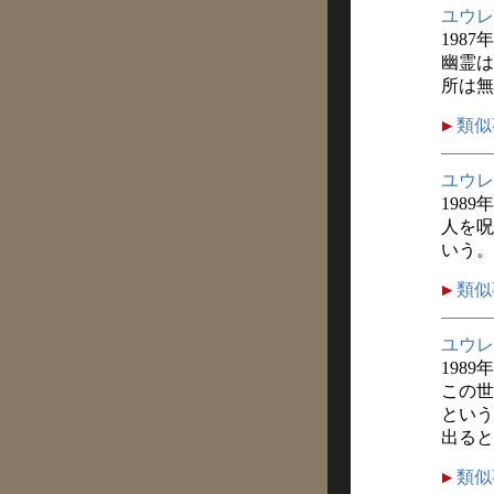
ユウレ
1987
幽霊は
所は無
類似
ユウレ
1989
人を呪
いう。
類似
ユウレ
1989
この世
という
出ると
類似