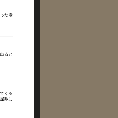
った場
出ると
てくる
屋敷に