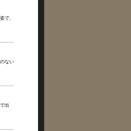
姿で、
のない
で出