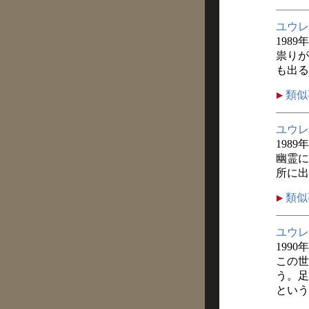
ユウレ
1989
祟りが
も出る
類似
ユウレ
1989
幽霊に
所に出
類似
ユウレ
1990
この世
う。足
という