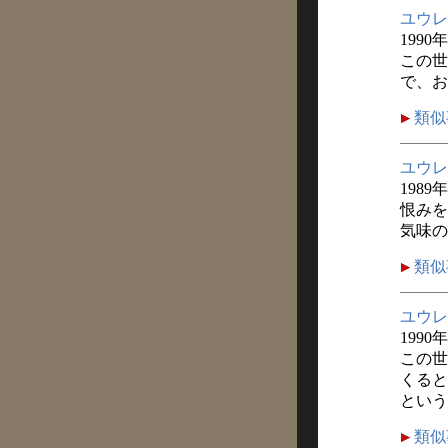
ユウレ
1990
この世
で、お
類似
ユウレ
1989
恨みを
気味の
類似
ユウレ
1990
この世
くると
という
類似