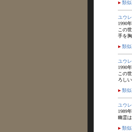
類似
ユウレ
1990
この世
手を胸
類似
ユウレ
1990
この世
ろしい
類似
ユウレ
1989
幽霊は
類似