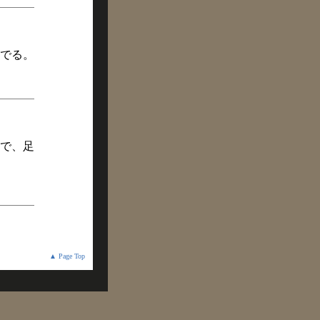
でる。
で、足
▲ Page Top