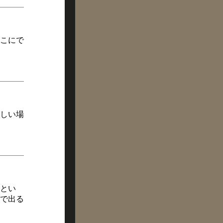
こにで
しい場
とい
で出る