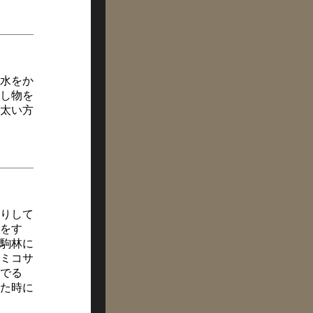
水をか
し物を
太い方
入りして
をす
。駒林に
ミコサ
でる
た時に