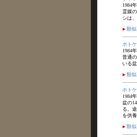
1984
霊媒の
シは、
類似
ホトケ
1984
普通の
いる盆
類似
ホトケ
1984
盆の1
る。途
を供養
類似