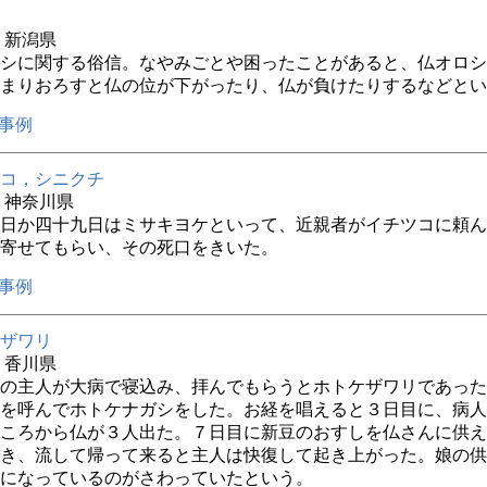
年 新潟県
シに関する俗信。なやみごとや困ったことがあると、仏オロシ
まりおろすと仏の位が下がったり、仏が負けたりするなどとい
事例
コ，シニクチ
年 神奈川県
日か四十九日はミサキヨケといって、近親者がイチツコに頼ん
寄せてもらい、その死口をきいた。
事例
ザワリ
年 香川県
の主人が大病で寝込み、拝んでもらうとホトケザワリであった
を呼んでホトケナガシをした。お経を唱えると３日目に、病人
ころから仏が３人出た。７日目に新豆のおすしを仏さんに供え
き、流して帰って来ると主人は快復して起き上がった。娘の供
になっているのがさわっていたという。