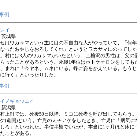
事例
レイ
年 茨城県
セはワカサマという主に目の不自由な人がやっていて、「何年
なったおやじをおろしてくれ」というとワカサマにのってしゃ
。村には3人のワカサマがいたという、上檜沢の男性は、父の
らったことがあるという。死後1年位はホトケオロシをしても
、まれに「今ヤネ、ムネにいる。蝶に姿をかえている。もうじ
に行く」といったりした。
事例
イノギョウエイ
年 新潟県
村上町では、死後50日以降、ミコに死者を呼び出してもらう
ケ(道開)という。亡児のミチアケをしたとき、亡児に「病気に
しろ」といわれた。半信半疑でいたが、本当に1ヶ月ほど床に
たことがある。