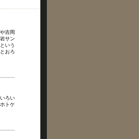
や吉岡
岩サン
という
とおろ
いろい
ホトケ