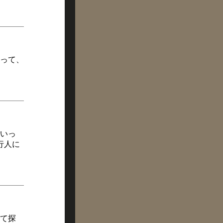
って、
いっ
行人に
て探