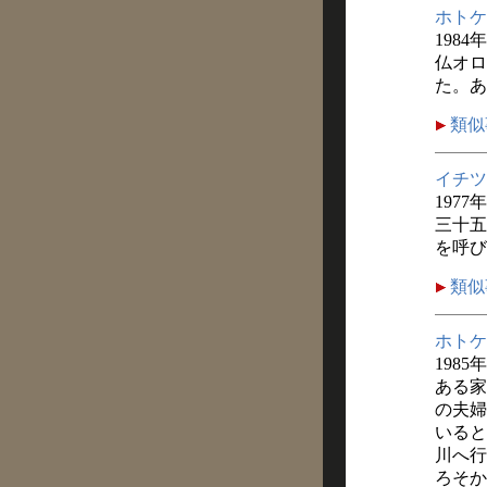
ホトケ
1984
仏オロ
た。あ
類似
イチツ
1977
三十五
を呼び
類似
ホトケ
1985
ある家
の夫婦
いると
川へ行
ろそか