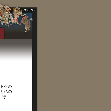
トケの
と仏の
に行