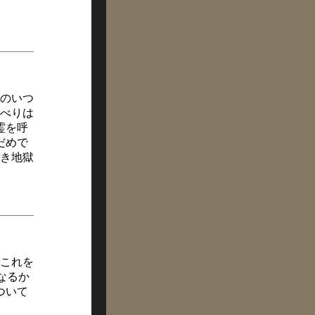
のいつ
べりは
霊を呼
だめで
き地獄
。これを
なるか
ついて