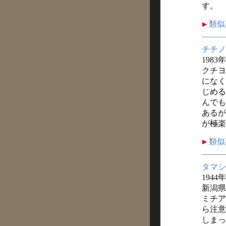
す。
類似
チチノ
1983
クチヨ
になく
じめる
んでも
あるが
が極楽
類似
タマシ
1944
新潟県
ミチア
ら注意
しまっ