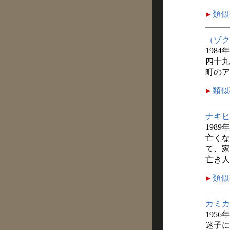
類似
（ゾク
1984
四十九
町のア
類似
ナキヒ
1989
亡くな
て、家
亡き人
類似
カミカ
1956
迷子に