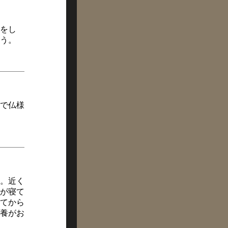
をし
う。
で仏様
。近く
が寝て
てから
養がお