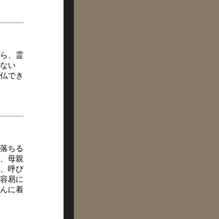
ら、霊
ない
仏でき
落ちる
、母親
、呼び
容易に
んに着