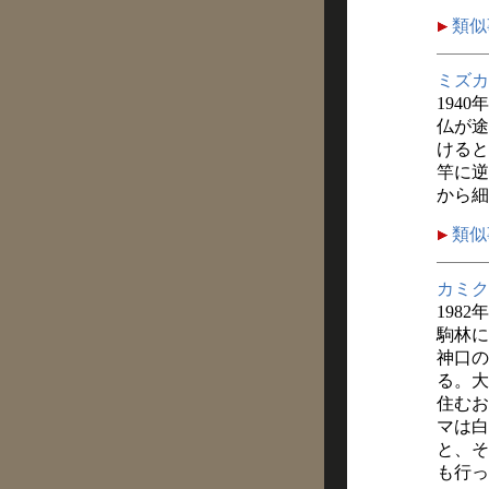
類似
ミズカ
1940
仏が途
けると
竿に逆
から細
類似
カミク
1982
駒林に
神口の
る。大
住むお
マは白
と、そ
も行っ