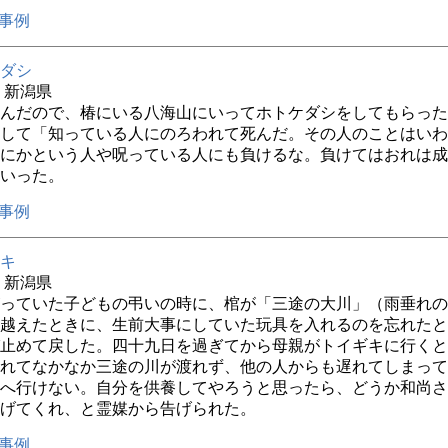
事例
ダシ
年 新潟県
んだので、椿にいる八海山にいってホトケダシをしてもらった
して「知っている人にのろわれて死んだ。その人のことはいわ
にかという人や呪っている人にも負けるな。負けてはおれは成
いった。
事例
キ
年 新潟県
っていた子どもの弔いの時に、棺が「三途の大川」（雨垂れの
越えたときに、生前大事にしていた玩具を入れるのを忘れたと
止めて戻した。四十九日を過ぎてから母親がトイギキに行くと
れてなかなか三途の川が渡れず、他の人からも遅れてしまって
へ行けない。自分を供養してやろうと思ったら、どうか和尚さ
げてくれ、と霊媒から告げられた。
事例