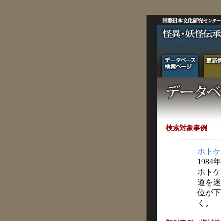
検索対象事例
ホトケ
1984
ホトケ
道を迷
位が下
く。