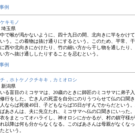
事例
ケキモノ
年 埼玉県
中で喉が渇かないように、四十九日の間、北向きに竿をかけて
いう。この着物は抜け通りにするという。このため、平常、干
に西や北向きにかけたり、竹の細い方から干し物を通したり、
い方へ抜け通ししたりすることを忌むという。
事例
チ，ホトケノクチキキ，カミオロシ
年 新潟県
いる盲目のミコサマは、20歳のときに師匠のミコサマに弟子
修行をした。亡き人の死霊を自分にのりうつらせて仏の口聞き
人ならば死後49日、子どもならば35日がすんでからだという
ばあさんは、夫に先立たれ、ミコサマへ仏の口聞きにいった。
衣をまとってオハライし、神オロシにかかるが、村の鎮守様が
れ以降は何も分からなくなる。このばあさんは母親がなくなっ
たという。