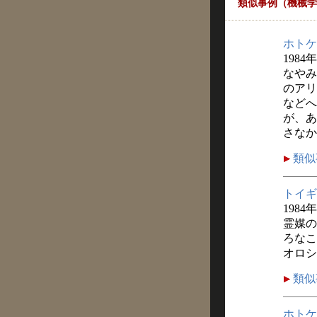
類似事例（機械学
ホトケ
1984
なやみ
のアリ
などへ
が、あ
さなか
類似
トイギ
1984
霊媒の
ろなこ
オロシ
類似
ホトケ