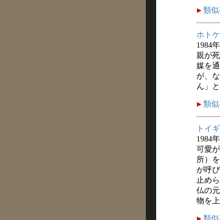
類似
ホトケ
1984
親が死
媒を通
が、な
ん」と
類似
トイギ
1984
可愛が
所）を
が呼び
止めら
仏の元
物を上
類似