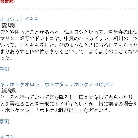
習検索）
オロシ，トイギキ
年 新潟県
ごとや困ったことがあると、仏オロシといって、真光寺の山伏
マサン、畑野のドンドコヤ、中興のハッカイサン、相川の二ツ
いって、トイギキをした。盆のようなときにおろしてもらった
まりおろすと仏の位がさがるといって、よくよくのことでない
った。
事例
キ，ホトケオロシ，ホトケダシ，ホトケノヨビダシ
年 新潟県
ところへ行っていって霊を降ろし、口寄せをしてもらったり、
とを尋ねることを一般にトイギキというが、特に前者の場合を
・ホトケダシ・「ホトケの呼び出し」などという。
事例
オロシ