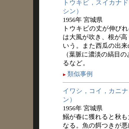
トウキビ，スイカナド
シン）
1956年 宮城県
トウキビの丈が伸びれ
は大風が吹き、根が高
いう。また西瓜の出来
（葉脈に濃淡の縞目の
るなど。
類似事例
イワシ，コイ，カニナ
ン）
1956年 宮城県
鰯が春に獲れると秋も
なる。魚の餌つきが悪