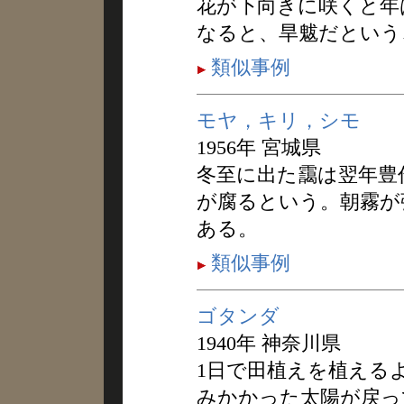
花が下向きに咲くと年
なると、旱魃だという
類似事例
モヤ，キリ，シモ
1956年 宮城県
冬至に出た靄は翌年豊
が腐るという。朝霧が
ある。
類似事例
ゴタンダ
1940年 神奈川県
1日で田植えを植える
みかかった太陽が戻っ