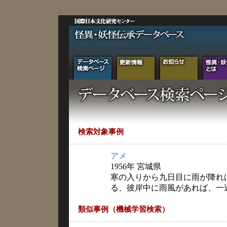
検索対象事例
アメ
1956年 宮城県
寒の入りから九日目に雨が降れ
る、彼岸中に雨風があれば、一
類似事例（機械学習検索）