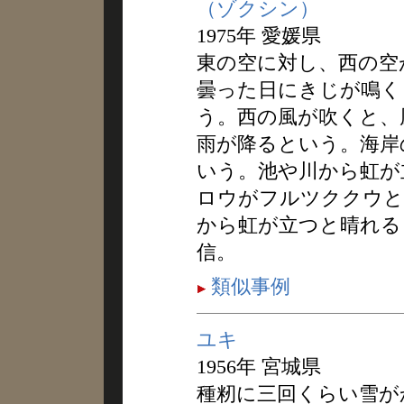
（ゾクシン）
1975年 愛媛県
東の空に対し、西の空
曇った日にきじが鳴く
う。西の風が吹くと、
雨が降るという。海岸
いう。池や川から虹が
ロウがフルツククウと
から虹が立つと晴れる
信。
類似事例
ユキ
1956年 宮城県
種籾に三回くらい雪が