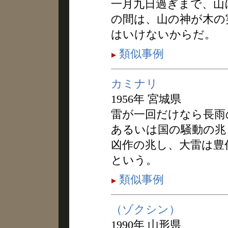
一月九日過ぎまで、山
の間は、山の神が木の
はいけないからだ。
類似事例
カミナリ
1956年 宮城県
雷が一回だけなら長雨
あるいは国の騒動の兆
凶作の兆し、大雷は豊
という。
類似事例
（ゾクシン）
1990年 山形県