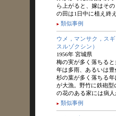
ら上がると、嫁はその
の田は1日中に植え終
類似事例
ウメ，マンサク，スギ
スルゾクシン）
1956年 宮城県
梅の実が多く落ちると
年は多雨、あるいは豊
杉の葉が多く落ちる年
が大漁。野竹に鉄砲型
の花のある家には病人
類似事例