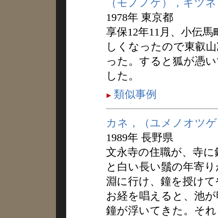
（モノノケ），キツネ
1978年 東京都
享保12年11月、小伝
しくなったので東叡山
った。すると狐が憑い
した。
類似事例
カネ，（ユメノオツゲ
1989年 長野県
文永寺の住職が、寺に
と白い長い鬚の年寄り
淵に行け、鐘を授けて
お経を唱えると、池が
鐘が浮いてきた。それ