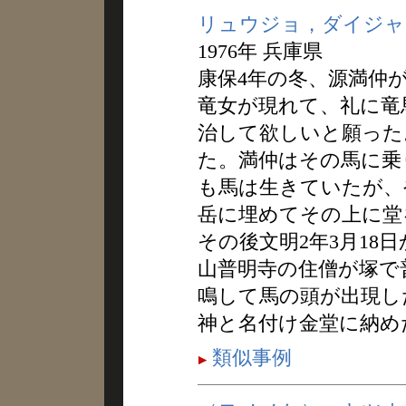
リュウジョ，ダイジャ
1976年 兵庫県
康保4年の冬、源満仲
竜女が現れて、礼に竜
治して欲しいと願った
た。満仲はその馬に乗
も馬は生きていたが、
岳に埋めてその上に堂
その後文明2年3月18
山普明寺の住僧が塚で
鳴して馬の頭が出現し
神と名付け金堂に納め
類似事例