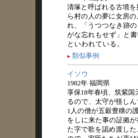
清塚と呼ばれる古墳を
ら村の人の夢に女房の
れ、「うつつなき跡の
がな忘れもせず」と書
といわれている。
類似事例
イソウ
1982年 福岡県
享保18年春頃、筑紫
るので、太守が怪しん
1人の僧が五穀豊穣の
をしに来た事の証拠が
た字で歌を認め渡した