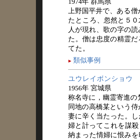
1974年 群馬県
上野国平井で、ある僧
たところ、忽然と５０
人が現れ、歌の字の読
た。僧は忠度の精霊だ
てた。
類似事例
ユウレイボンショウ
1956年 宮城県
称名寺に，幽霊寄進の
同地の高橋某という侍
妻に辛く当たった。し
婦と計ってこれを謀殺
納まった情婦に恨みを