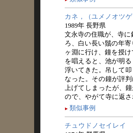
カネ，（ユメノオツゲ
1989年 長野県
文永寺の住職が、寺に
ろ、白い長い鬚の年寄
ヶ淵に行け、鐘を授け
を唱えると、池が明る
浮いてきた。吊して叩
なった。その鐘が評判
上げてしまったが、鐘
ので、やがて寺に返さ
類似事例
チュウドノセイレイ