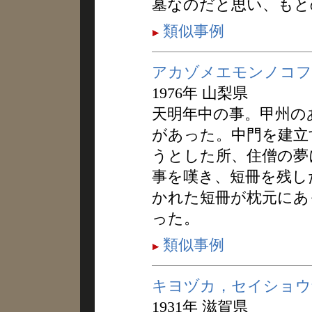
墓なのだと思い、もと
類似事例
アカゾメエモンノコフ
1976年 山梨県
天明年中の事。甲州の
があった。中門を建立
うとした所、住僧の夢
事を嘆き、短冊を残し
かれた短冊が枕元にあ
った。
類似事例
キヨヅカ，セイショウ
1931年 滋賀県