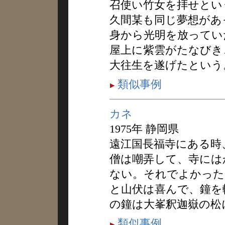
召使い竹女を拝せとい
久間某も同じ夢想があ
身から光明を放っていた
屋上に紫雲がたなびき
大往生を遂げたという
類似事例
カネ
1975年 静岡県
遠江国長福寺にある時
僧は嘲弄して、寺には
ない。それでよかった
と山伏は喜んで、鐘を
の鐘は大峯釈迦嶽の松
類似事例