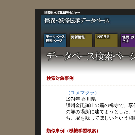
検索対象事例
（ユメマクラ）
1974年 香川県
讃州金毘羅山の麓の禅寺で、享
の塚の場所に建てようとした。
ち、塚を残してほしいという和
類似事例（機械学習検索）