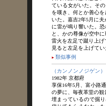
ている女がいた。その
を嘆き、何とか善心を
いた。嘉吉2年5月に
に雷が鳴り響いた。恐
と、かの尊像が空中に
雷火を左足で蹴り上げ
見ると左足を上げてい
類似事例
（カンノンノジゲン）
1982年 京都府
享保16年5月、富小路
の夢に、毎夜革堂の観
埋まっているので掘り