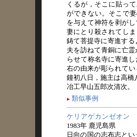
くるが，そこに貼って
ができない。そこで妻
を与えて神符を剥がし
妻にとり殺されてしま
鋳て菩提寺に寄進する
夫を訪ねて青銅に亡霊
らせて称名寺に寄進し
右の由来が彫られている
鐘初八日，施主は高橋
冶工早山五郎次清次。
類似事例
ケリアゲカンゼオン
1983年 鹿児島県
日向の国の志布志とい