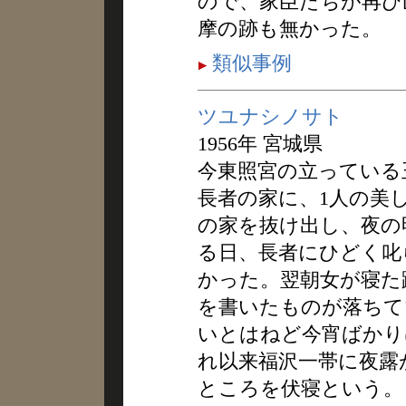
ので、家臣たちが再び
摩の跡も無かった。
類似事例
ツユナシノサト
1956年 宮城県
今東照宮の立っている
長者の家に、1人の美
の家を抜け出し、夜の
る日、長者にひどく叱
かった。翌朝女が寝た
を書いたものが落ちて
いとはねど今宵ばかり
れ以来福沢一帯に夜露
ところを伏寝という。