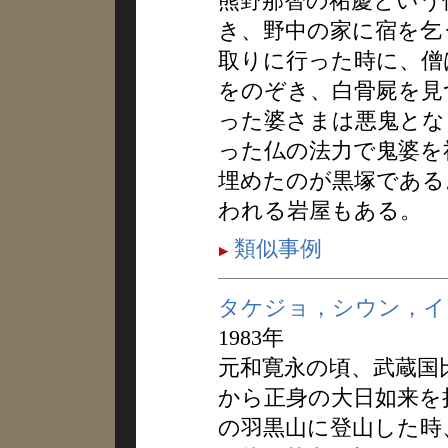
熊野那智の祐慶という
き、野中の家に宿を乞
取りに行った時に、僧
をのぞき、白骨屍を見
った婆さまは悪鬼とな
った仏の法力で鬼婆を
埋めたのが黒塚である
われる岩屋もある。
類似事例
タケジョ，シウン，イ
1983年
元和寛永の頃、武蔵国
から正身の大日如来を
の羽黒山に登山した時