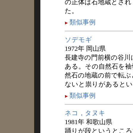
の正体は石地蔵とされ
た。
類似事例
ソデモギ
1972年 岡山県
長建寺の門前横の谷川
ある。その自然石を袖
然石の地蔵の前で転ぶ
ないと祟りがあるとい
類似事例
ネコ，タヌキ
1981年 和歌山県
踊りが段というところ