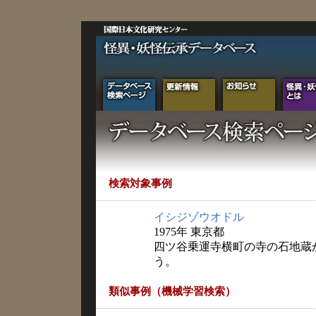
検索対象事例
イシジゾウオドル
1975年 東京都
四ツ谷乗運寺横町の寺の石地蔵
う。
類似事例（機械学習検索）