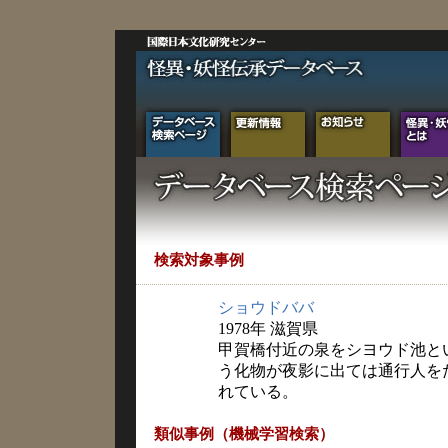
検索対象事例
ショウドババ
1978年 滋賀県
甲賀橋付近の泉をシヨウド池と
う化物が夜影に出ては通行人を
れている。
類似事例（機械学習検索）