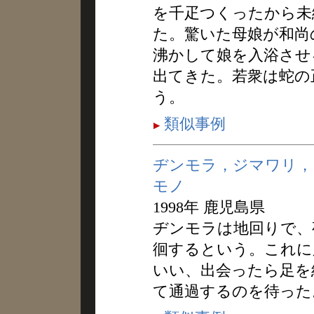
を千疋つくったから未
た。驚いた母娘が和尚
沸かして娘を入浴させ
出てきた。若衆は蛇の
う。
類似事例
ヂンモラ，ジマワリ，
モノ
1998年 鹿児島県
ヂンモラは地回りで、
徊するという。これに
いい、出会ったら足を
て通過するのを待った