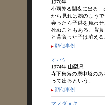
1976年
小雨降る闇夜に出る。
から見れば鴎のようで
会ったら子供を負わせ
死ぬこともある。背負
と背負った子は消える
類似事例
オバケ
1974年 山梨県
寺下集落の庚申塔のあ
って出るという。
類似事例
マメダヌキ