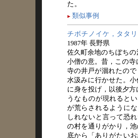
た。
類似事例
チボチノイケ，タタリ
1987年 長野県
佐久町余地のちぼちの
小僧の意。昔，この寺
寺の井戸が涸れたので
水汲みに行かせた。小
に身を投げ，以後夕方
うなものが現れるとい
が荒らされるようにな
しれないと言って恐れ
の村を通りがかり，池
底から「ありがたいお