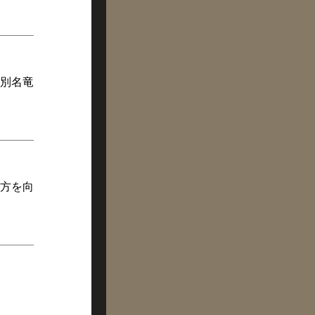
別名竜
方を向