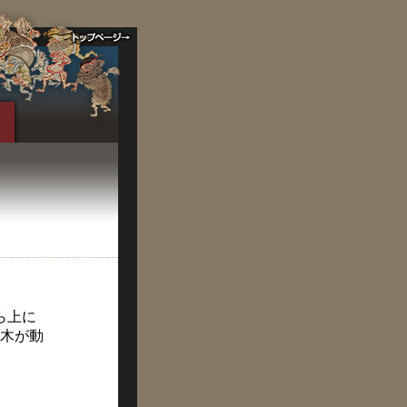
ら上に
木が動