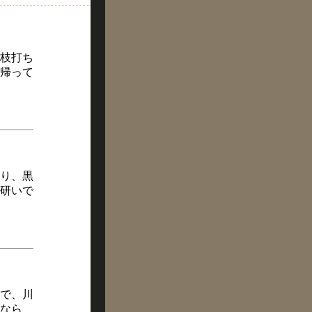
へ枝打ち
帰って
り、黒
研いで
みで、川
なら