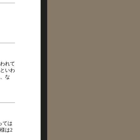
われて
といわ
、な
っては
様は2