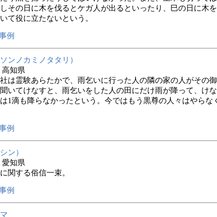
しその日に木を伐るとケガ人が出るといったり、巳の日に木を
いて役に立たないという。
事例
ソンノカミノタタリ）
年 高知県
社は霊験あらたかで、雨乞いに行った人の隣の家の人がその御
聞いてけなすと、雨乞いをした人の田にだけ雨が降って、けな
は1滴も降らなかったという。今ではもう黒尊の人々はやらな
事例
シン）
年 愛知県
に関する俗信一束。
事例
マ