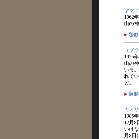
ヤマノ
1962
山の神
類似
（ゾク
1975
山の神
いる。
れてい
ど。
類似
カミサ
1985
12月
いけな
月8日