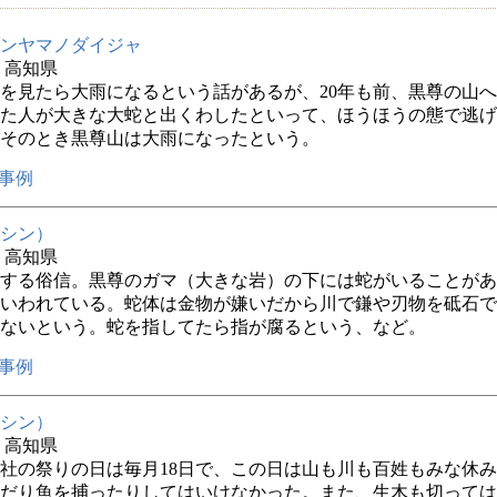
ンヤマノダイジャ
年 高知県
を見たら大雨になるという話があるが、20年も前、黒尊の山
た人が大きな大蛇と出くわしたといって、ほうほうの態で逃げ
そのとき黒尊山は大雨になったという。
事例
シン）
年 高知県
する俗信。黒尊のガマ（大きな岩）の下には蛇がいることがあ
いわれている。蛇体は金物が嫌いだから川で鎌や刃物を砥石で
ないという。蛇を指してたら指が腐るという、など。
事例
シン）
年 高知県
社の祭りの日は毎月18日で、この日は山も川も百姓もみな休
だり魚を捕ったりしてはいけなかった。また、生木も切っては