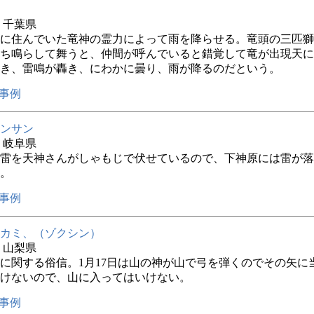
年 千葉県
に住んでいた竜神の霊力によって雨を降らせる。竜頭の三匹獅
ち鳴らして舞うと、仲間が呼んでいると錯覚して竜が出現天に
き、雷鳴が轟き、にわかに曇り、雨が降るのだという。
事例
ンサン
年 岐阜県
雷を天神さんがしゃもじで伏せているので、下神原には雷が落
。
事例
カミ、（ゾクシン）
年 山梨県
に関する俗信。1月17日は山の神が山で弓を弾くのでその矢に
けないので、山に入ってはいけない。
事例