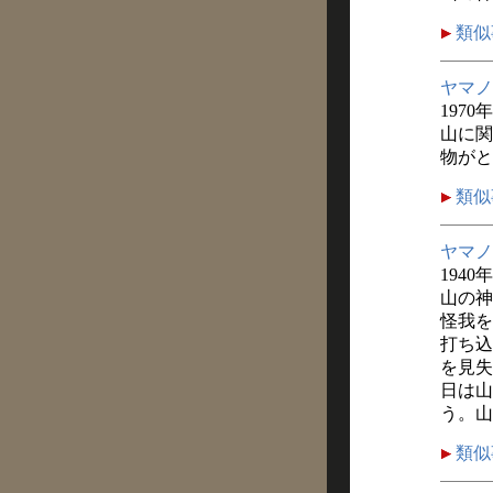
類似
ヤマノ
1970
山に関
物がと
類似
ヤマノ
1940
山の神
怪我を
打ち込
を見失
日は山
う。山
類似