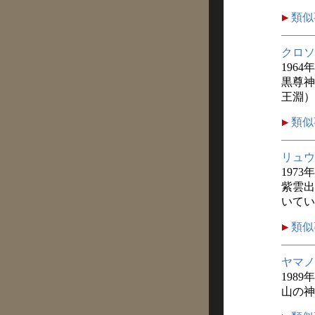
類似
クロソ
1964
黒尊神
王淵）
類似
リュウ
1973
紫雲出
いてい
類似
ヤマノ
1989
山の神