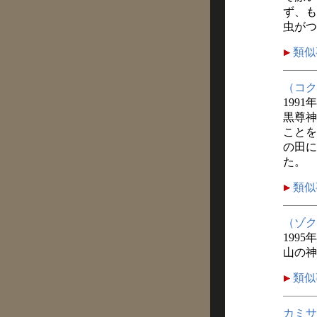
ず、も
虫がつ
類似
（コク
1991
黒尊神
ことを
の田に
た。
類似
（ゾク
1995
山の神
類似
カミサ