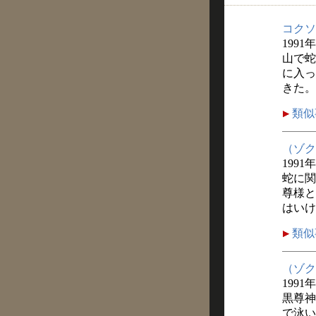
コクソ
1991
山で蛇
に入っ
きた。
類似
（ゾク
1991
蛇に関
尊様と
はいけ
類似
（ゾク
1991
黒尊神
で泳い