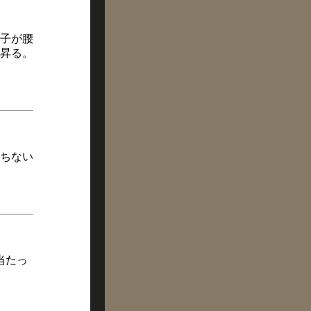
子が腰
昇る。
ちない
当たっ