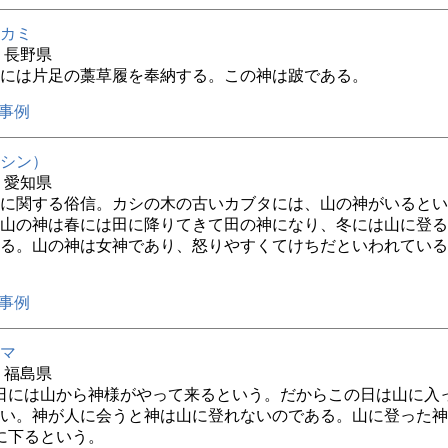
カミ
年 長野県
には片足の藁草履を奉納する。この神は跛である。
事例
シン）
年 愛知県
に関する俗信。カシの木の古いカブタには、山の神がいるとい
山の神は春には田に降りてきて田の神になり、冬には山に登る
る。山の神は女神であり、怒りやすくてけちだといわれている
事例
マ
年 福島県
8日には山から神様がやって来るという。だからこの日は山に入
い。神が人に会うと神は山に登れないのである。山に登った神
に下るという。