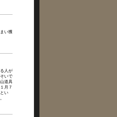
まい獲
る人が
そいで
山道具
１月７
とい
。