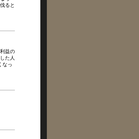
伐ると
利益の
した人
くなっ