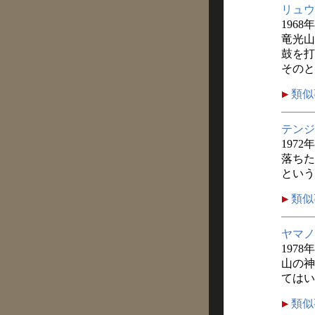
リュウ
1968
竜光山
鼓を打
そのと
類似
テンジ
1972
落ちた
という
類似
ヤマノ
1978
山の神
てはい
類似