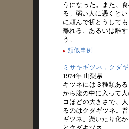
うになった。また、食
る。弱い人に憑くとい
に頼んで祈とうしても
離れる、あるいは離す
う。
類似事例
ミサキギツネ，クダギ
1974年 山梨県
キツネには３種類ある
から腹の中に入って人
コほどの大きさで、人
るのはクダギツネ。普
ギツネ。憑いたり化か
とクダキヅネ。