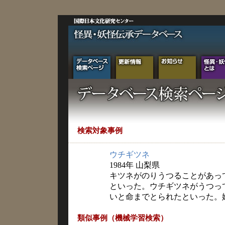
検索対象事例
ウチギツネ
1984年 山梨県
キツネがのりうつることがあっ
といった。ウチギツネがうつっ
いと命までとられたといった。
類似事例（機械学習検索）