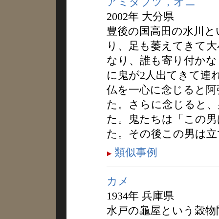
アミダブツ，オニ
2002年 大分県
豊後の国高田の水川と
り、足も萎えてきて大
なり、誰も寄り付かな
に鬼が2人出てきて連
仏を一心に念じると阿
た。さらに念じると、
た。鬼たちは「この男
た。その後この男は立
類似事例
カメ
1934年 兵庫県
水戸の龜屋という穀物