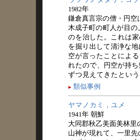
1982年
鎌倉真言宗の僧・円空
木成子町の町人が目の
のを治した。これは家
を掘り出して清浄な地
空が言ったことによる
れたので、円空が持ち
ずつ見えてきたという
類似事例
ヤマノカミ，ユメ
1941年 朝鮮
大同郡秋乙美面美林里
山神が現れて、一里先