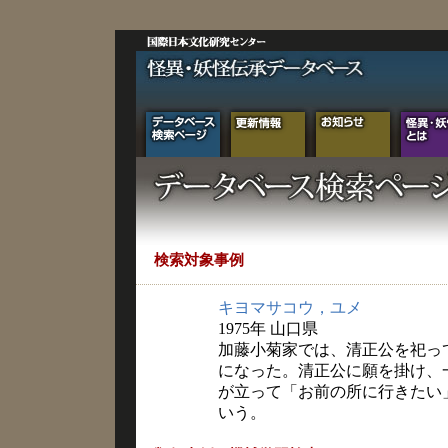
検索対象事例
キヨマサコウ，ユメ
1975年 山口県
加藤小菊家では、清正公を祀っ
になった。清正公に願を掛け、
が立って「お前の所に行きたい
いう。