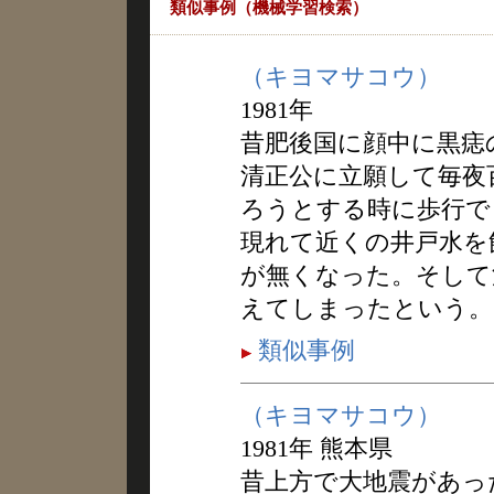
類似事例（機械学習検索）
（キヨマサコウ）
1981年
昔肥後国に顔中に黒痣
清正公に立願して毎夜
ろうとする時に歩行で
現れて近くの井戸水を
が無くなった。そして
えてしまったという。
類似事例
（キヨマサコウ）
1981年 熊本県
昔上方で大地震があっ