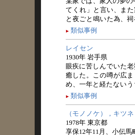
某家では、家人の夢の
てくれ」と言い、また
と夜ごと鳴いた為、祠
類似事例
レイセン
1930年 岩手県
眼疾に苦しんでいた老
癒した。この噂が広ま
め、一年と経たないう
類似事例
（モノノケ），キツネ
1978年 東京都
享保12年11月、小伝