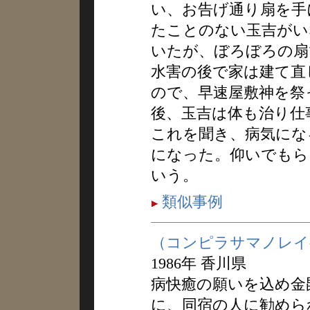
い、お告げ通り扇を手
たことのない玉吉がい
いたが、ぼろぼろの扇
水害の後で家は建て直
ので、早速屋敷神を祭
後、玉吉は体も治り仕
これを聞き、病気にな
になった。仰いでもら
いう。
類似事例
（コンピラサマノレイ
1986年 香川県
病快癒の願いを込め金
に、同宿の人に勧めら