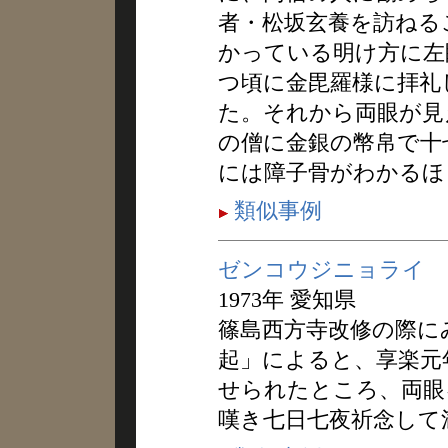
者・松坂玄養を訪ねる
かっている明け方に左
つ頃に金毘羅様に拝礼
た。それから両眼が見
の僧に金銀の幣帛で十
には障子骨がわかるほ
類似事例
ゼンコウジニョライ
1973年 愛知県
篠島西方寺改修の際に
起」によると、享楽元
せられたところ、両眼
嘆き七日七夜祈念して