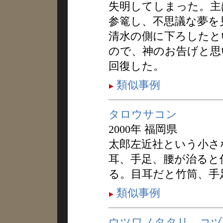
失明してしまった。主
参篭し、不思議な夢を
清水の側に下ろしたと
ので、神のお告げと思
回復した。
類似事例
タロウサコン
2000年 福岡県
太郎左近社という小さ
耳、手足、腰が治ると
る。目耳だと竹筒、手
類似事例
ウツワノタタリ，コヅ