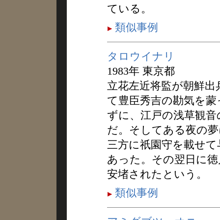
ている。
類似事例
タロウイナリ
1983年 東京都
立花左近将監が朝鮮出
て豊臣秀吉の勘気を蒙
ずに、江戸の浅草観音
だ。そしてある夜の夢
三方に祇園守を載せて
あった。その翌日に徳
安堵されたという。
類似事例