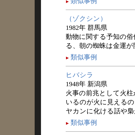
類似事例
（ゾクシン）
1982年 群馬県
動物に関する予知の俗
る、朝の蜘蛛は金運が
類似事例
ヒバシラ
1948年 新潟県
火事の前兆として火柱
いるのが火に見えるの
ヤカンに化ける話や梟
類似事例