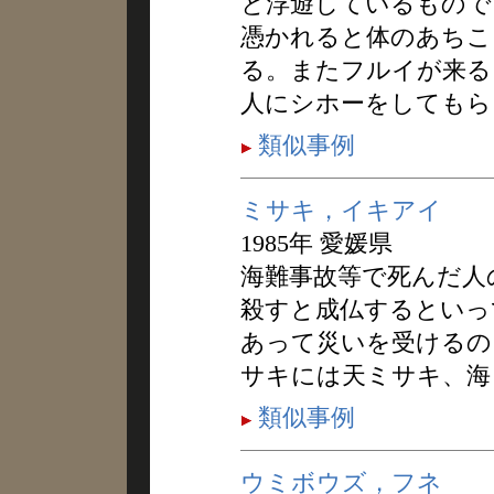
と浮遊しているもので
憑かれると体のあちこ
る。またフルイが来る
人にシホーをしてもら
類似事例
ミサキ，イキアイ
1985年 愛媛県
海難事故等で死んだ人
殺すと成仏するといっ
あって災いを受けるの
サキには天ミサキ、海
類似事例
ウミボウズ，フネ