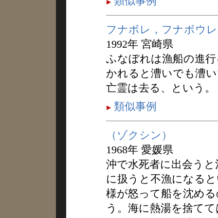
類似事例
フナボレ，フナボウレ
1992年 宮崎県
ふなぼれは漁船の進行
かれると漕いでも漕い
亡霊は去る、という。
類似事例
（ゾクシン）
1968年 愛媛県
沖で水死者に出会うと
に扱うと不漁になると
様が怒って船を沈める
う。海に熱湯を捨てて