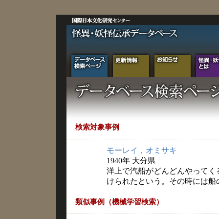
検索対象事例
モーレイ，オミサキ
1940年 大分県
洋上で汽船がどんどんやってく
けられたという。その時には船
類似事例（機械学習検索）