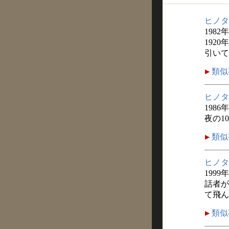
ヒノタ
1982
192
引いて
類似
ヒノタ
1986
夜の1
類似
ヒノタ
1999
話者が
て飛ん
類似