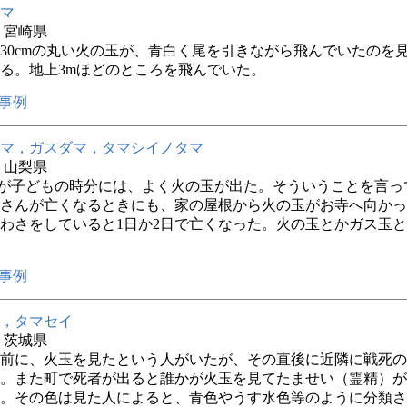
マ
年 宮崎県
30cmの丸い火の玉が、青白く尾を引きながら飛んでいたのを
る。地上3mほどのところを飛んでいた。
事例
マ，ガスダマ，タマシイノタマ
年 山梨県
が子どもの時分には、よく火の玉が出た。そういうことを言っ
さんが亡くなるときにも、家の屋根から火の玉がお寺へ向かっ
わさをしていると1日か2日で亡くなった。火の玉とかガス玉
事例
，タマセイ
年 茨城県
前に、火玉を見たという人がいたが、その直後に近隣に戦死の
。また町で死者が出ると誰かが火玉を見てたませい（霊精）が
。その色は見た人によると、青色やうす水色等のように分類さ