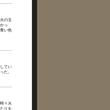
火の玉
かっ
青い色
してい
った。
時々火
たりを