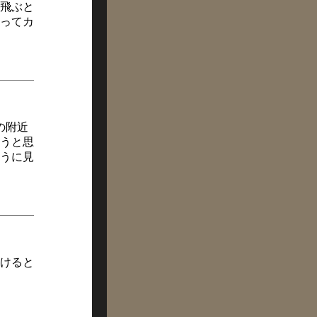
飛ぶと
ってカ
の附近
うと思
うに見
けると