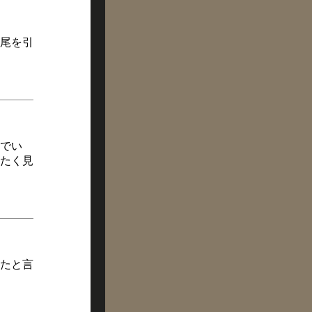
、尾を引
でい
たく見
たと言