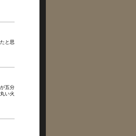
たと思
玉が五分
な丸い火