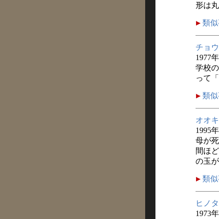
形は丸
類似
チョウ
1977
学校の
って「
類似
オオキ
1995
母が死
間ほど
の玉が
類似
ヒノタ
1973