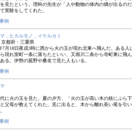
を見たという。理科の先生が「人や動物の体内の燐が出るのだ
て実験をしてくれた。
事例
マ，ヒカルモノ，イケルカミ
4年 京都府・三重県
年7月18日夜戌3時に西から火の玉が現れ北東へ飛んだ。ある人
ら現れ室町一条に落ちたといい、又堀川二条から寺町東に飛ん
ある。伊勢の菰野や桑名で見た人もいる。
事例
マ
代に火の玉を見た。夏の夕方、「火の玉が高い木の枝にぶら下
と父母が教えてくれた。見に出ると、木から離れ長い尾を引い
。
事例