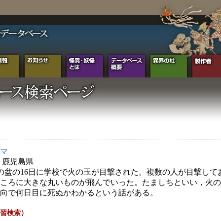
マ
年 鹿児島県
年の盆の16日に学校で火の玉が目撃された。複数の人が目撃して
ころに大きな丸いものが飛んでいった。たましちといい，火の
向で何日目に死ぬかわかるという話がある。
習検索）