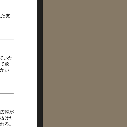
見た友
ていた
て飛
とかい
広報が
抜けた
れる。