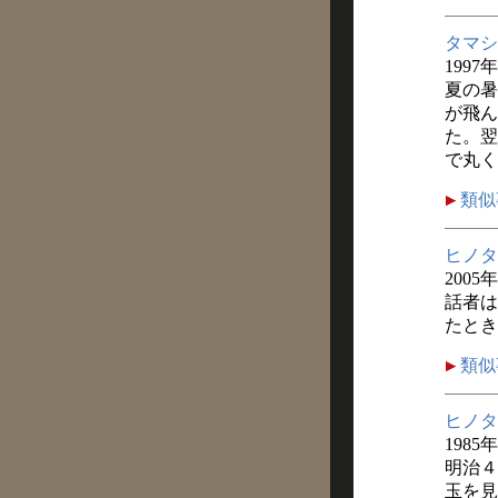
タマシ
1997
夏の暑
が飛ん
た。翌
で丸く
類似
ヒノタ
2005
話者は
たとき
類似
ヒノタ
1985
明治４
玉を見