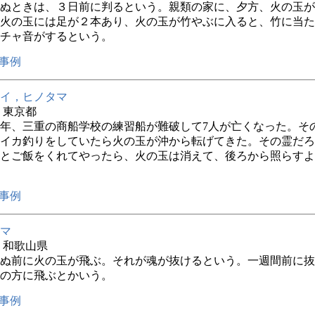
ぬときは、３日前に判るという。親類の家に、夕方、火の玉が
火の玉には足が２本あり、火の玉が竹やぶに入ると、竹に当た
チャ音がするという。
事例
イ，ヒノタマ
年 東京都
年、三重の商船学校の練習船が難破して7人が亡くなった。そ
イカ釣りをしていたら火の玉が沖から転げてきた。その霊だろ
とご飯をくれてやったら、火の玉は消えて、後ろから照らすよ
事例
マ
年 和歌山県
ぬ前に火の玉が飛ぶ。それが魂が抜けるという。一週間前に抜
の方に飛ぶとかいう。
事例