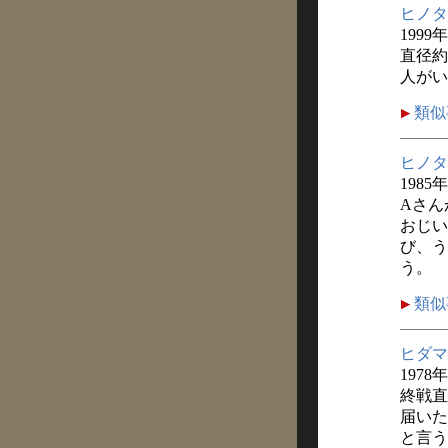
ヒノタ
1999
直径約
人がい
類似
ヒノタ
1985
Aさん
おじい
び、う
う。
類似
ヒダマ
1978
終戦直
届いた
と言う