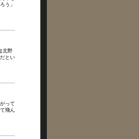
ろう」
は北野
だとい
がって
て飛ん