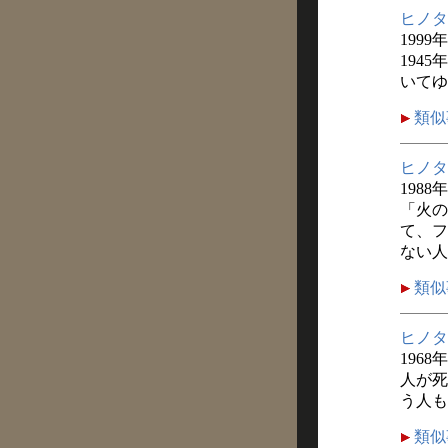
ヒノタ
1999
194
いてゆ
類似
ヒノタ
1988
「火の
て、フ
ない人
類似
ヒノタ
1968
人が死
う人も
類似