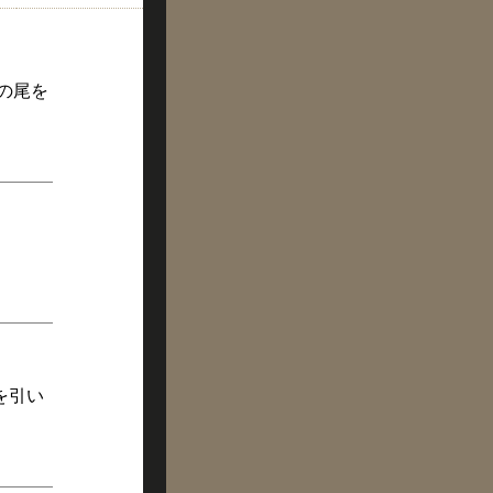
どの尾を
を引い