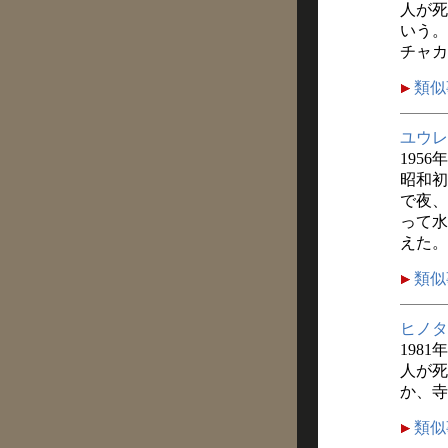
人が死
いう。
チャカ
類似
ユウレ
1956
昭和初
で夜、
って水
えた。
類似
ヒノタ
1981
人が死
か、寺
類似