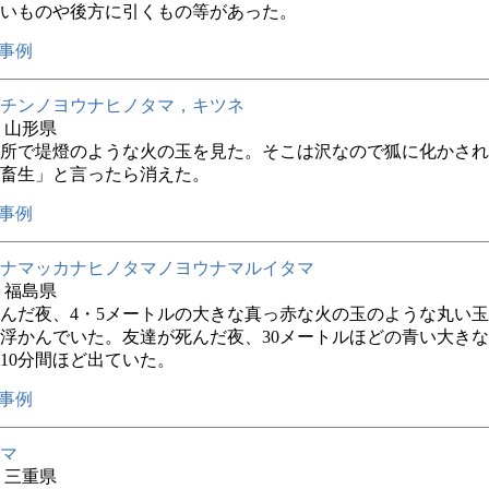
いものや後方に引くもの等があった。
事例
チンノヨウナヒノタマ，キツネ
年 山形県
所で堤燈のような火の玉を見た。そこは沢なので狐に化かされ
畜生」と言ったら消えた。
事例
ナマッカナヒノタマノヨウナマルイタマ
年 福島県
んだ夜、4・5メートルの大きな真っ赤な火の玉のような丸い
浮かんでいた。友達が死んだ夜、30メートルほどの青い大き
10分間ほど出ていた。
事例
マ
年 三重県