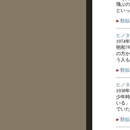
飛ぶの
といっ
類似
ヒノタ
197
明和7
の方か
う人も
類似
ヒノタ
1938年
少年時
いる」
でいた
類似