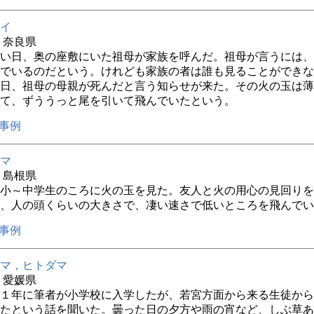
イ
年 奈良県
い日、奥の座敷にいた祖母が家族を呼んだ。祖母が言うには、
でいるのだという。けれども家族の者は誰も見ることができな
日、祖母の母親が死んだと言う知らせが来た。その火の玉は薄
て、ずううっと尾を引いて飛んでいたという。
事例
マ
年 島根県
小～中学生のころに火の玉を見た。友人と火の用心の見回りを
、人の頭くらいの大きさで、凄い速さで低いところを飛んでい
事例
マ，ヒトダマ
年 愛媛県
１年に筆者が小学校に入学したが、若宮方面から来る生徒から
たという話を聞いた。曇った日の夕方や雨の宵など、しぶ草あ