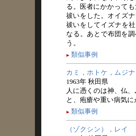
る。医者にかかっても
祓いをした。オイズナ
祓いをしてイズナを社
なる。あとで布団を調
う。
類似事例
カミ，ホトケ，ムジナ
1963年 秋田県
人に憑くのは神、仏、
と、疱瘡や重い病気に
類似事例
（ゾクシン），レイ