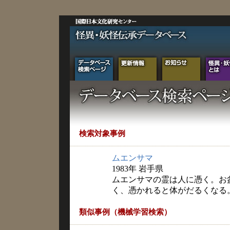
検索対象事例
ムエンサマ
1983年 岩手県
ムエンサマの霊は人に憑く。お
く、憑かれると体がだるくなる
類似事例（機械学習検索）