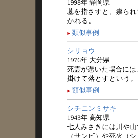
1998年 静岡県
墓を指さすと、祟られ
かれる。
類似事例
シリョウ
1976年 大分県
死霊が憑いた場合には
掛けて落とすという。
類似事例
シチニンミサキ
1943年 高知県
七人みさきには川や山
（サンビ）や死火（シ