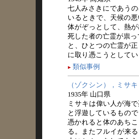
七人みさきにであうの
いるときで、天候の悪
体がぞっとして、熱が
死した者の亡霊が祟っ
と、ひとつの亡霊が正
に取り憑こうとしてい
類似事例
（ゾクシン），ミサキ
1935年 山口県
ミサキは偉い人が海で
と浮遊しているもので
憑かれると体のあちこ
る。またフルイが来る