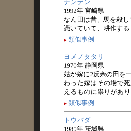
ナンデン
1992年 宮崎県
なん田は昔、馬を殺し
憑いていて、耕作する
類似事例
ヨメノタタリ
1970年 静岡県
姑が嫁に2反余の田を
わった嫁はその場で死
えるものに祟りがあり
類似事例
トウバダ
1985年 茨城県