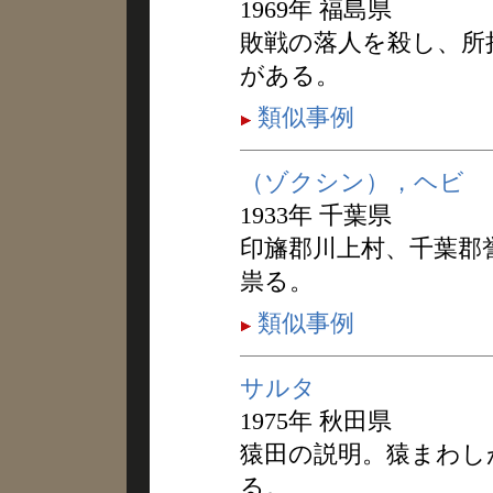
1969年 福島県
敗戦の落人を殺し、所
がある。
類似事例
（ゾクシン），ヘビ
1933年 千葉県
印旛郡川上村、千葉郡
祟る。
類似事例
サルタ
1975年 秋田県
猿田の説明。猿まわし
る。