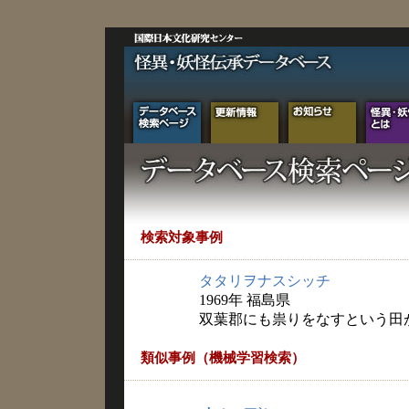
検索対象事例
タタリヲナスシッチ
1969年 福島県
双葉郡にも祟りをなすという田
類似事例（機械学習検索）