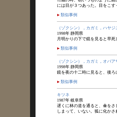
には目が３つあった。目をこす
類似事例
（ゾクシン），カガミ，ハヤジ
1998年 静岡県
月明かりの下で鏡を見ると早死
類似事例
（ゾクシン），カガミ，オバア
1998年 静岡県
鏡を夜の十二時に見ると、後ろ
類似事例
キツネ
1987年 岐阜県
遅くに林の道を通ると、傘をさ
しまって、いない。狐に化かさ