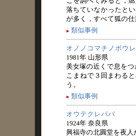
こを調べてみると，燃
落ちていなかったとい
が多く，すべて狐の仕
類似事例
オノノコマチノボウレ
1981年 山形県
美女塚の近くで息をつ
こまねで３回まわると
う。
類似事例
オウテクレババ
1924年 奈良県
興福寺の北圓堂を夜人