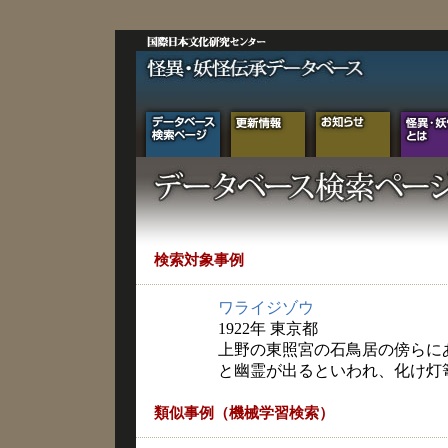
検索対象事例
ワライジゾウ
1922年 東京都
上野の東照宮の石鳥居の傍らに
と幽霊が出るといわれ、化け灯
類似事例（機械学習検索）