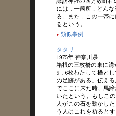
諏訪神社の西方数町程
には，一箇所，どんな
る。また，この一帯に
るという。
類似事例
タタリ
1975年 神奈川県
箱根の三枚橋の東に溝
5，6枚わたして橋と
の足跡がある。伝える
でここに来た時、馬蹄
いたという。もしこの
人がこの石を動かした
う人はこれを祈るとす