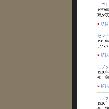
ニワト
1953
鶏が夜
類似
ゼンチ
1981
ツバメ
類似
（ゾク
1936
夜、鶏
類似
（ゾク
1936
夜、鶏