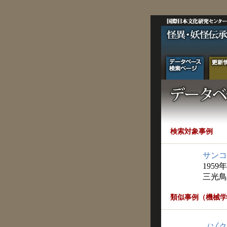
検索対象事例
サンコ
1959
三光鳥
類似事例（機械学
（ゾク