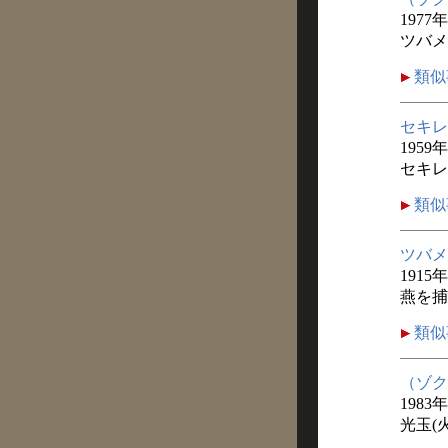
1977
ツバメ
類似
セキレ
1959
セキレ
類似
ツバメ
1915
燕を捕
類似
（ゾク
1983
光玉(