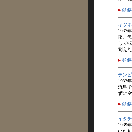
類似
キツネ
1937
夜、魚
して転
聞えた
類似
テンピ
1932
流星で
ずに空
類似
イタチ
1939
いたち