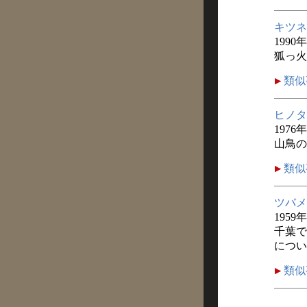
キツネ
1990
狐っ火
類似
ヒノタ
1976
山鳥の
類似
ツバメ
1959
千葉で
につい
類似