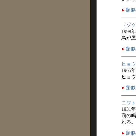
類似
（ゾク
1998
鳥が屋
類似
ヒョウ
1965
ヒョウ
類似
ニワト
1931
鶏の鳴
れる。
類似