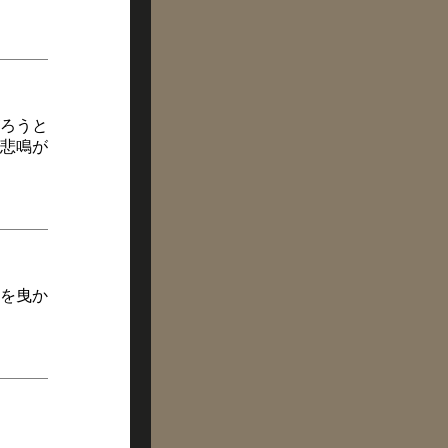
がろうと
悲鳴が
を曳か