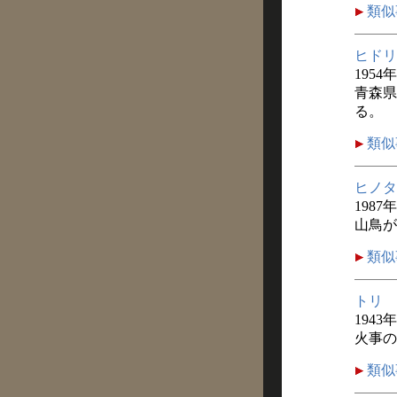
類似
ヒドリ
1954
青森県
る。
類似
ヒノタ
1987
山鳥が
類似
トリ
1943
火事の
類似