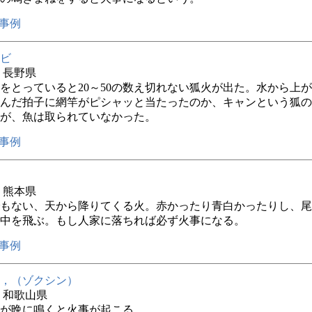
事例
ビ
年 長野県
をとっていると20～50の数え切れない狐火が出た。水から上
んだ拍子に網竿がピシャッと当たったのか、キャンという狐の
が、魚は取られていなかった。
事例
年 熊本県
もない、天から降りてくる火。赤かったり青白かったりし、尾
中を飛ぶ。もし人家に落ちれば必ず火事になる。
事例
，（ゾクシン）
年 和歌山県
が晩に鳴くと火事が起こる。