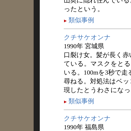
山奥に隠れ住んでいる
ったという。
類似事例
クチサケオンナ
1990年 宮城県
口裂け女。髪が長く赤
ている。マスクをとる
いる。100mを3秒で
尋ねる。対処法はベッ
現したとうわさになっ
類似事例
クチサケオンナ
1990年 福島県