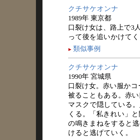
クチサケオンナ
1989年 東京都
口裂け女は、路上で3
って後を追いかけてく
類似事例
クチサケオンナ
1990年 宮城県
口裂け女。赤い服かコ
被ることもある。赤い
マスクで隠している。
くる。「私きれい」と
の鳴きまねをすると逃
けると逃げていく。