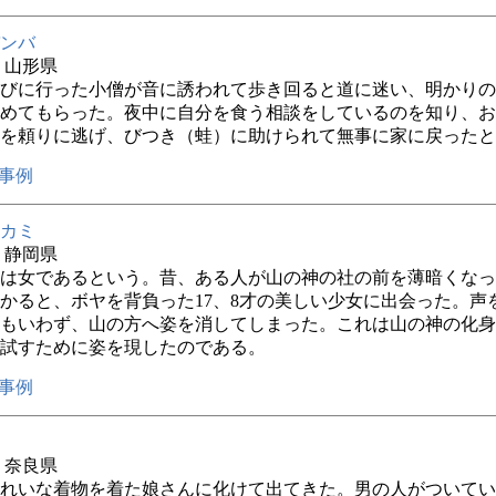
ンバ
年 山形県
びに行った小僧が音に誘われて歩き回ると道に迷い、明かりの
めてもらった。夜中に自分を食う相談をしているのを知り、お
を頼りに逃げ、びつき（蛙）に助けられて無事に家に戻ったと
事例
カミ
年 静岡県
は女であるという。昔、ある人が山の神の社の前を薄暗くなっ
かると、ボヤを背負った17、8才の美しい少女に出会った。声
もいわず、山の方へ姿を消してしまった。これは山の神の化身
試すために姿を現したのである。
事例
年 奈良県
れいな着物を着た娘さんに化けて出てきた。男の人がついてい