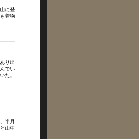
山に登
も着物
あり出
んでい
いた。
、半月
と山中