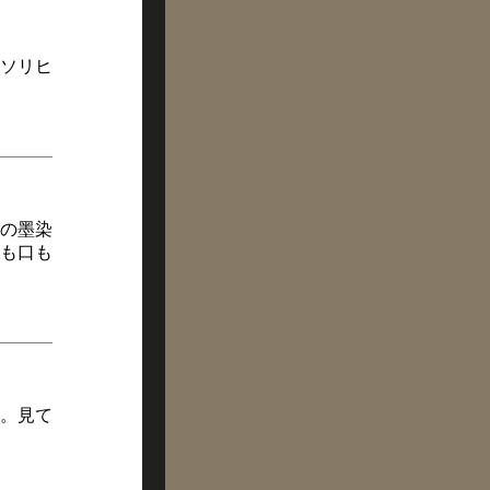
ソリヒ
の墨染
も口も
。見て