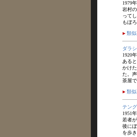
1979
岩村の
ってし
もぼろ
類似
ダラシ
1920
あると
かけた
た。声
茶屋で
類似
テング
1951
若者が
後にぼ
を歩き