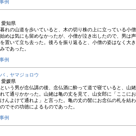
事例
年 愛知県
暮れの山道を歩いていると、木の切り株の上に立っている小僧
始めは気にも留めなかったが、小僧が泣き出したので、男は声
を置いて立ち去った。後ろを振り返ると、小僧の姿はなく大き
みであった。
事例
バ，ヤマジョロウ
年 愛媛県
という男が念仏講の後、念仏酒に酔って道で寝ていると、山姥
れて通りかかった。山姥は亀の丈を見て、山女郎に「ここにお
けんよけて通れよ」と言った。亀の丈の髻にお念仏の札を結わ
のでその功徳によるものであった。
事例