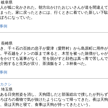
年 岐阜県
人が狐に化かされた。朝方出かけたおじいさんが道を間違えて
まった。家に戻ったときには、行くときに着ていた新しい下駄
ぼろになっていた。
事例
年 長崎県
き、千々石の百姓の息子が愛津（愛野村）から島原町に用件が
。平石越をノトンの坂まで来ると、木笠を被った旅僧がしゃが
をかけても返事がなく、笠を脱がすと顔色は真っ青で苦しんで
介抱すると生気が戻り、茶漬飯を２，３杯食べた。
事例
カクシ
年 埼玉県
ある日突然姿を消し、天狗隠しだと部落総出で捜したが判らず
ろぼろの着物で気が抜けたようになって帰ってきた。夜は天狗
、昼は天狗と寝て、食事は天狗が持ってきたという。