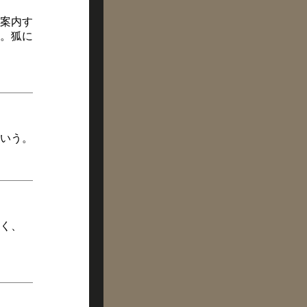
案内す
。狐に
いう。
く、