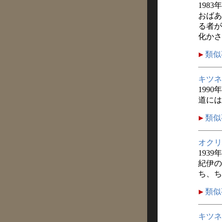
1983
おばあ
る者が
化かさ
類似
キツネ
1990
道には
類似
オクリ
1939
紀伊の
ち、ち
類似
キツネ