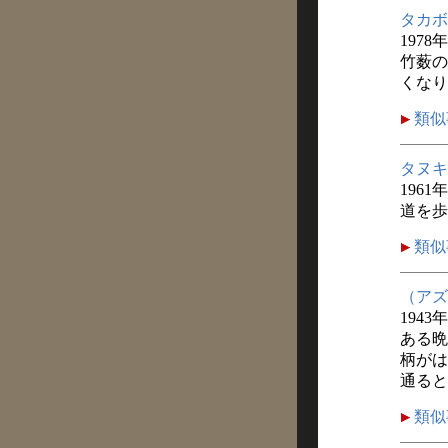
タカボ
1978
竹薮の
くなり
類似
タヌキ
1961
道を歩
類似
（アズ
1943
ある晩
柄がは
通ると
類似