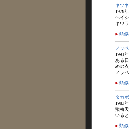
キツネ
1979
ヘイシ
キワラ
類似
ノッペ
1991
ある日
めの衣
ノッペ
類似
タカボ
1983
飛梅天
いると
類似