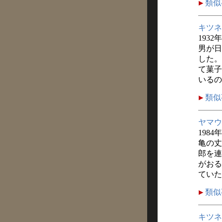
類似
キツネ
1932
男が日
した。
て菓子
いるの
類似
ヤマウ
1984
亀の丈
郎を連
がおる
ていた
類似
キツネ