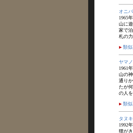
オニバ
1965
山に遊
家で泊
札の力
類似
ヤマノ
1961
山の神
通りか
たが何
の人を
類似
タヌキ
1992
狸がき