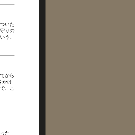
ついた
守りの
いう。
てから
をかけ
で、こ
った