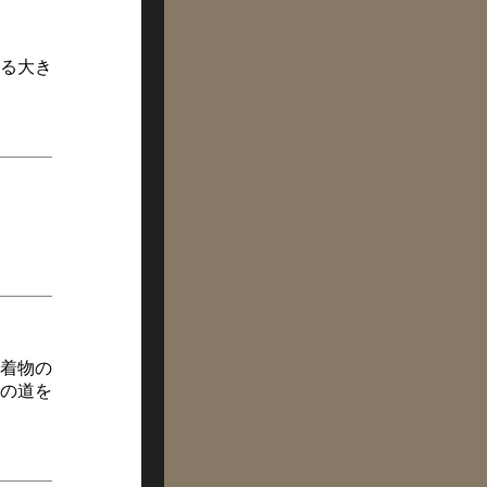
る大き
着物の
の道を