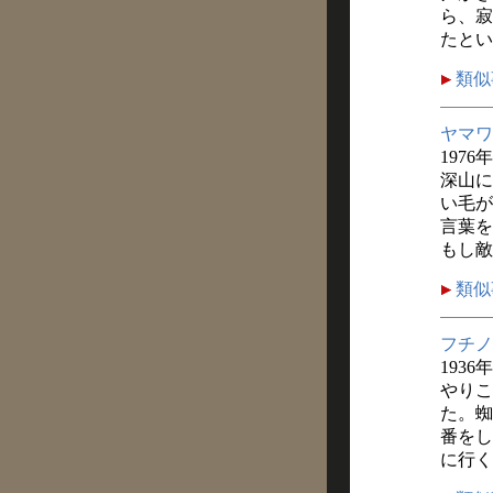
ら、寂
たとい
類似
ヤマワ
1976年
深山に
い毛が
言葉を
もし敵
類似
フチノ
1936
やりこ
た。蜘
番をし
に行く