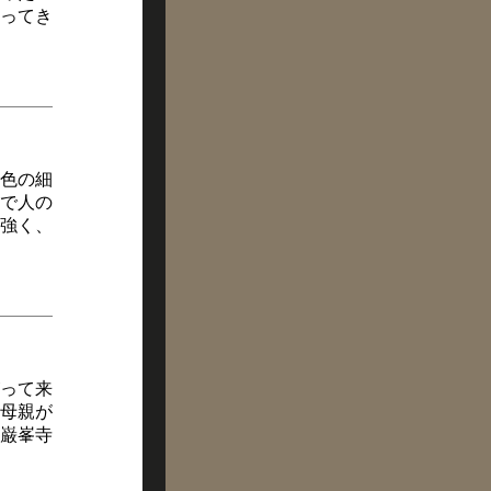
ってき
き色の細
で人の
強く、
って来
母親が
巌峯寺