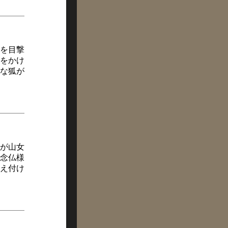
を目撃
をかけ
な狐が
が山女
念仏様
え付け