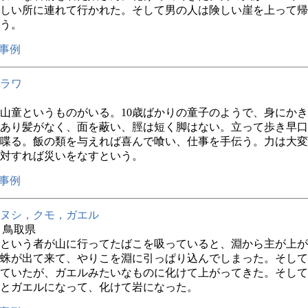
しい所に連れて行かれた。そして男の人は険しい崖を上って帰
う。
事例
ラワ
山童というものがいる。10歳ばかりの童子のようで、身にか
あり髪がなく、面を蔽い、脛は短く脚はない。立って歩き早口
喋る。飯の類を与えれば喜んで喰い、仕事を手伝う。力は大変
対すれば災いをなすという。
事例
ヌシ，クモ，ガエル
年 鳥取県
という者が山に行ってたばこを吸っていると、淵から主が上が
蛛が出て来て、やりこを淵に引っぱり込んでしまった。そして
ていたが、ガエルみたいなものに化けて上がってきた。そして
とガエルになって、化けて岩になった。