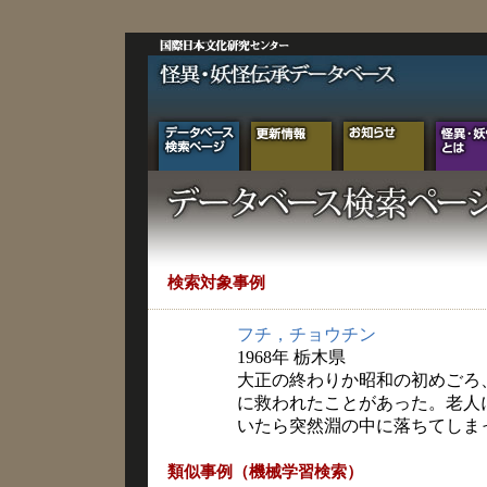
検索対象事例
フチ，チョウチン
1968年 栃木県
大正の終わりか昭和の初めごろ
に救われたことがあった。老人
いたら突然淵の中に落ちてしま
類似事例（機械学習検索）