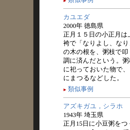
カユエダ
2000年 徳島県
正月１５日の小正月は
袴で「なりよし、なり
の木の根を、粥枝で叩
調に済んだという。粥
に祀っておいた物で、
にまつるなどした。
類似事例
アズキガユ，シラホ
1943年 埼玉県
正月15日に小豆粥を