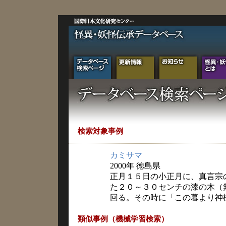
検索対象事例
カミサマ
2000年 徳島県
正月１５日の小正月に、真言宗
た２０～３０センチの漆の木（
回る。その時に「この暮より神
類似事例（機械学習検索）