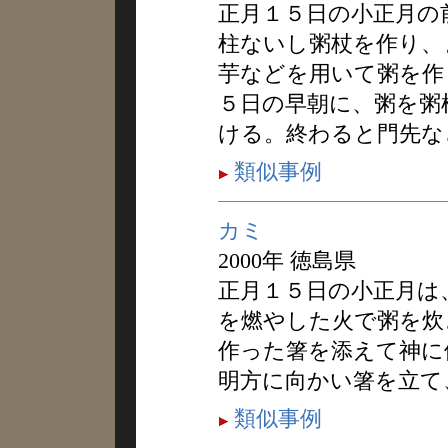
正月１５日の小正月の
柱ないし粥杖を作り、
芋などを用いて粥を作
５日の早朝に、粥を粥
ける。終わると門先な
類似事例
カミ
2000年 徳島県
正月１５日の小正月は
を燃やした火で粥を炊
作った箸を添えて神に
明方に向かい箸を立て
類似事例