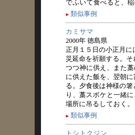
でふいて食べると、稲
類似事例
カミサマ
2000年 徳島県
正月１５日の小正月に
災延命を祈願する。そ
つつ神に供え、また藁
に供えた飯を、翌朝に
る。夕食後は神様の箸
り、藁スボケと一緒に
場所に吊るしておく。
類似事例
トシトクジン