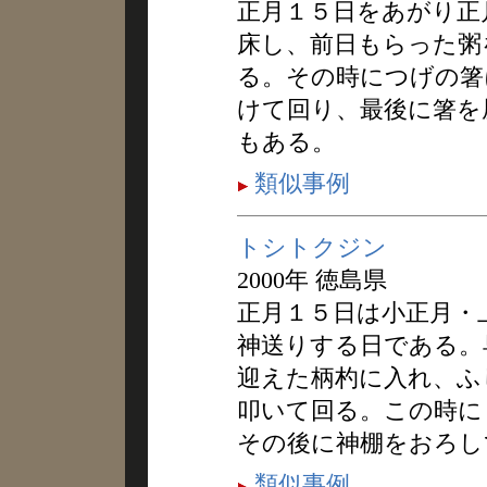
正月１５日をあがり正
床し、前日もらった粥
る。その時につげの箸
けて回り、最後に箸を
もある。
類似事例
トシトクジン
2000年 徳島県
正月１５日は小正月・
神送りする日である。
迎えた柄杓に入れ、ふ
叩いて回る。この時に
その後に神棚をおろし
類似事例