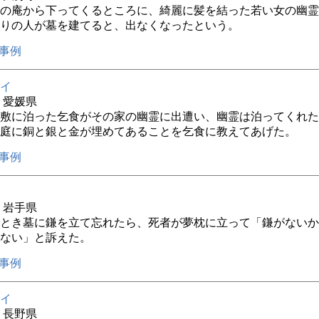
の庵から下ってくるところに、綺麗に髪を結った若い女の幽霊
りの人が墓を建てると、出なくなったという。
事例
イ
年 愛媛県
敷に泊った乞食がその家の幽霊に出遭い、幽霊は泊ってくれた
庭に銅と銀と金が埋めてあることを乞食に教えてあげた。
事例
年 岩手県
とき墓に鎌を立て忘れたら、死者が夢枕に立って「鎌がないか
ない」と訴えた。
事例
イ
年 長野県