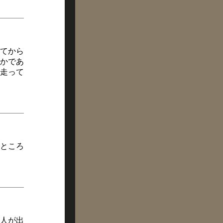
てから
かであ
走って
ところ
人が出