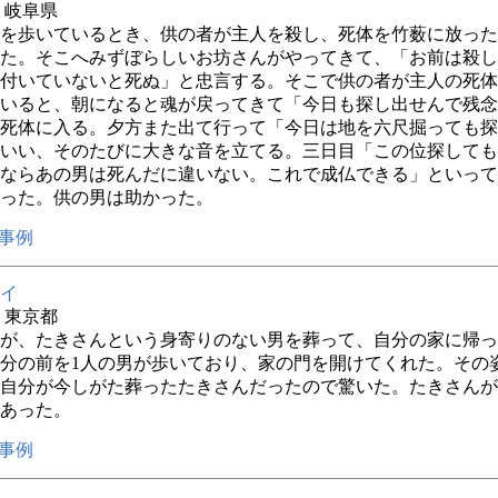
年 岐阜県
を歩いているとき、供の者が主人を殺し、死体を竹薮に放った
た。そこへみずぼらしいお坊さんがやってきて、「お前は殺し
付いていないと死ぬ」と忠言する。そこで供の者が主人の死体
いると、朝になると魂が戻ってきて「今日も探し出せんで残念
死体に入る。夕方また出て行って「今日は地を六尺掘っても探
いい、そのたびに大きな音を立てる。三日目「この位探しても
ならあの男は死んだに違いない。これで成仏できる」といって
った。供の男は助かった。
事例
イ
年 東京都
が、たきさんという身寄りのない男を葬って、自分の家に帰っ
分の前を1人の男が歩いており、家の門を開けてくれた。その
自分が今しがた葬ったたきさんだったので驚いた。たきさんが
あった。
事例