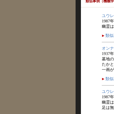
類似事例（機械学
ユウレ
1987
幽霊は
類似
オンナ
1937
墓地の
たかと
一画が
類似
ユウレ
1987
幽霊は
足は無