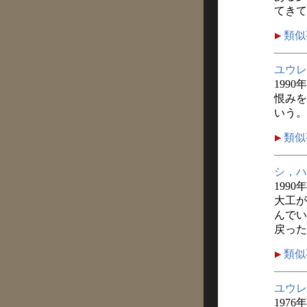
てきて
類似
ユウレ
1990
恨みを
いう。
類似
シ，ハ
1990
大工が
んでい
戻った
類似
ユウレ
1976