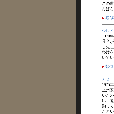
この世
んばら
類似
シレイ
1970
具合が
し先祖
わけを
いてい
類似
カミ，
1975
上州安
いたの
い、遺
動して
たとい