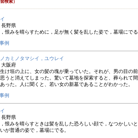
習検索）
イ
年 長野県
，恨みを晴らすために，足が無く髪を乱した姿で，墓場にでる
事例
ノカミノタマシイ，ユウレイ
年 大阪府
生け垣の上に、女の髪の塊が乗っていた。それが、男の目の前
思うと消えてしまった。驚いて墓地を探索すると、葬られて間
あった。人に聞くと、若い女の新墓であることがわかった。
事例
イ
年 長野県
，恨みを晴らすときは髪を乱した恐ろしい顔で，なつかしいと
いが普通の姿で，墓場にでる。