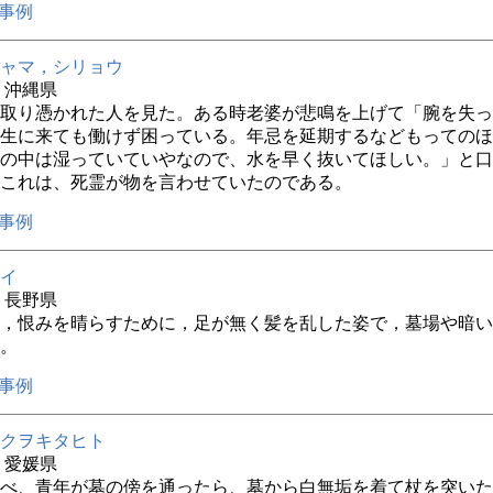
事例
ャマ，シリョウ
年 沖縄県
取り憑かれた人を見た。ある時老婆が悲鳴を上げて「腕を失っ
生に来ても働けず困っている。年忌を延期するなどもってのほ
の中は湿っていていやなので、水を早く抜いてほしい。」と口
これは、死霊が物を言わせていたのである。
事例
イ
年 長野県
，恨みを晴らすために，足が無く髪を乱した姿で，墓場や暗い
。
事例
クヲキタヒト
年 愛媛県
べ、青年が墓の傍を通ったら、墓から白無垢を着て杖を突いた