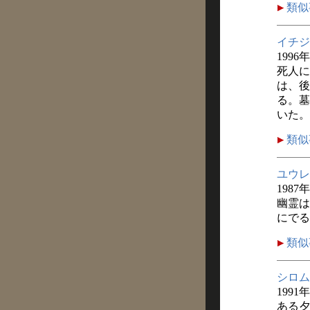
類似
イチジ
1996
死人に
は、後
る。墓
いた。
類似
ユウレ
1987
幽霊は
にでる
類似
シロム
1991
ある夕