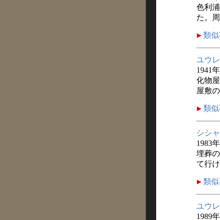
色利浦
た。周
類似
ユウレ
1941
化物屋
屋敷の
類似
シシャ
1983
埋葬の
て行け
類似
ユウレ
1989