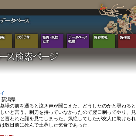
イ
年 新潟県
墓場の前を通ると泣き声が聞こえた。どうしたのかと尋ねると
しいと言う。剃刀を持っていなかったので翌日剃ってやり、見
と言われた顔を見てしまった。気絶してしたが友人に助けられ
は数日前に死んで土葬した乞食であった。