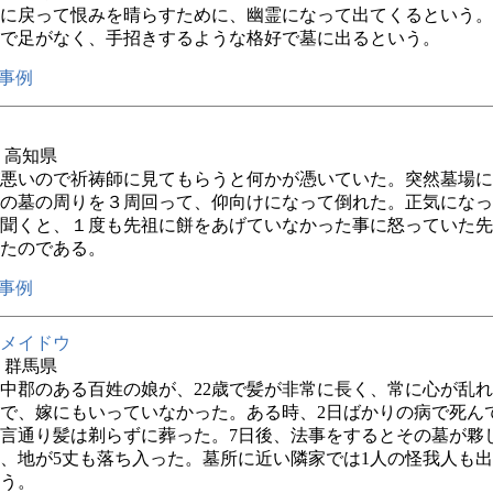
に戻って恨みを晴らすために、幽霊になって出てくるという。
で足がなく、手招きするような格好で墓に出るという。
事例
年 高知県
悪いので祈祷師に見てもらうと何かが憑いていた。突然墓場に
の墓の周りを３周回って、仰向けになって倒れた。正気になっ
聞くと、１度も先祖に餅をあげていなかった事に怒っていた先
たのである。
事例
メイドウ
年 群馬県
中郡のある百姓の娘が、22歳で髪が非常に長く、常に心が乱
で、嫁にもいっていなかった。ある時、2日ばかりの病で死ん
言通り髪は剃らずに葬った。7日後、法事をするとその墓が夥
、地が5丈も落ち入った。墓所に近い隣家では1人の怪我人も
う。