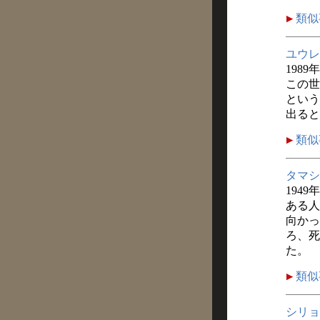
類似
ユウレ
1989
この世
という
出ると
類似
タマシ
1949
ある人
向かっ
ろ、死
た。
類似
シリョ