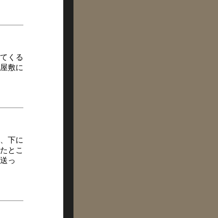
てくる
屋敷に
、下に
たとこ
送っ