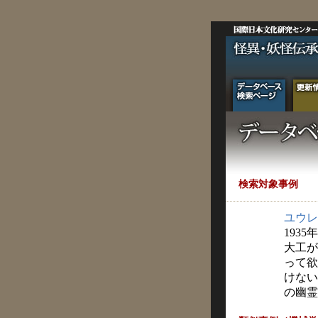
検索対象事例
ユウレ
1935
大工が
って欲
けない
の幽霊