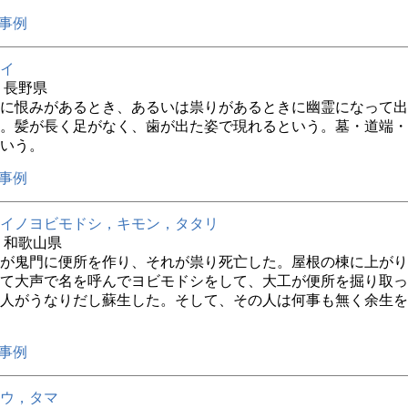
事例
イ
年 長野県
に恨みがあるとき、あるいは祟りがあるときに幽霊になって出
。髪が長く足がなく、歯が出た姿で現れるという。墓・道端・
いう。
事例
イノヨビモドシ，キモン，タタリ
年 和歌山県
が鬼門に便所を作り、それが祟り死亡した。屋根の棟に上がり
て大声で名を呼んでヨビモドシをして、大工が便所を掘り取っ
人がうなりだし蘇生した。そして、その人は何事も無く余生を
事例
ウ，タマ