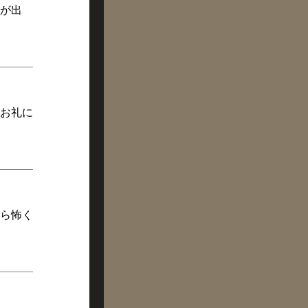
が出
お礼に
ら怖く