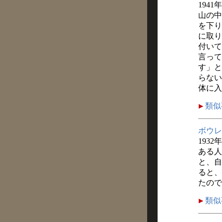
1941
山の中
を下り
に取り
付いて
言って
す」と
らない
体に入
類似
ボウレ
1932
ある人
と、自
ると、
たので
類似