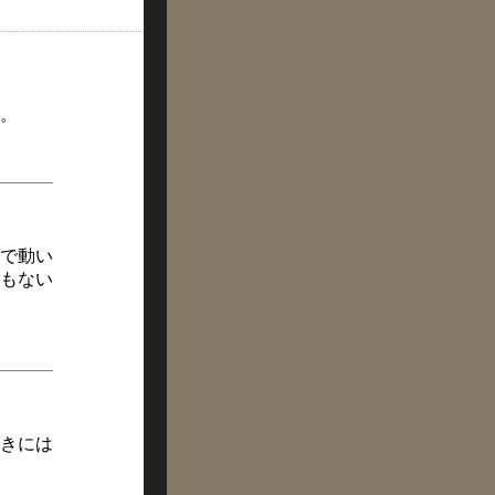
。
で動い
もない
きには