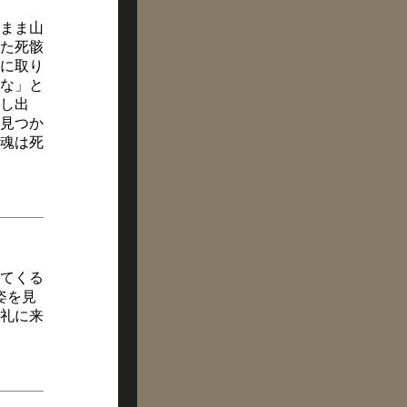
まま山
た死骸
に取り
な」と
し出
見つか
魂は死
てくる
姿を見
礼に来