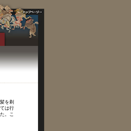
髪を剃
ては行
た。こ