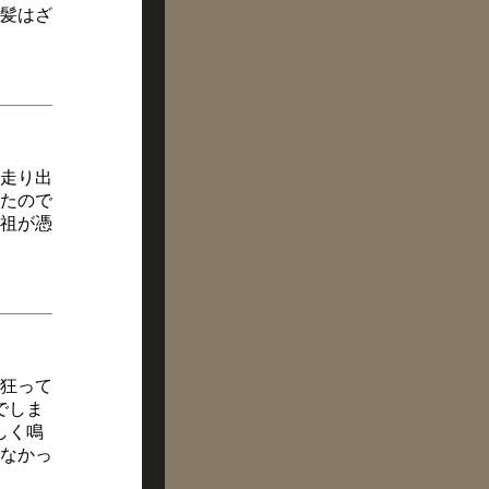
髪はざ
走り出
たので
祖が憑
れ狂って
でしま
しく鳴
出なかっ