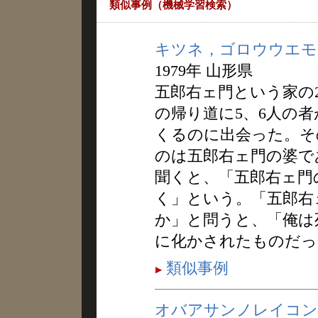
類似事例（機械学習検索）
キツネ，ゴロウウエモ
1979年 山形県
五郎右ェ門という家の
の帰り道に5、6人の
くるのに出会った。そ
のは五郎右ェ門の婆で
聞くと、「五郎右ェ門
く」という。「五郎右
か」と問うと、「俺は
に化かされたものだっ
類似事例
オバアサンノレイコン