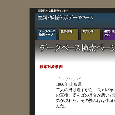
検索対象事例
ゴロウバンバ
1966年 山形県
二人の男は道すがら、長五郎家
の直後、婆んばの具合が悪いと
男が現れた。その婆んばは生魂
んだ。