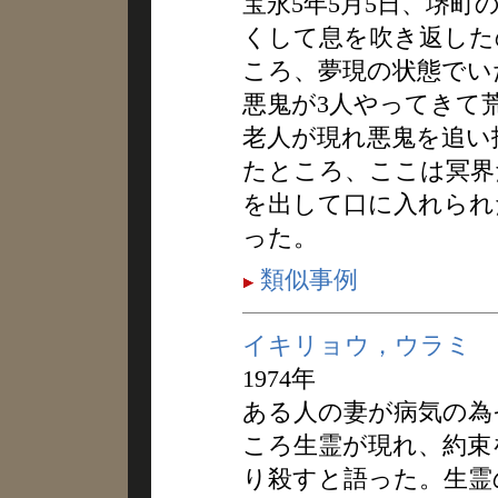
宝永5年5月5日、堺
くして息を吹き返した
ころ、夢現の状態でい
悪鬼が3人やってきて
老人が現れ悪鬼を追い
たところ、ここは冥界
を出して口に入れられ
った。
類似事例
イキリョウ，ウラミ
1974年
ある人の妻が病気の為
ころ生霊が現れ、約束
り殺すと語った。生霊