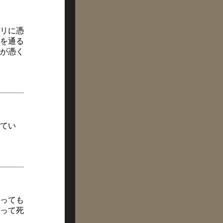
リに憑
を通る
が憑く
てい
っても
って死