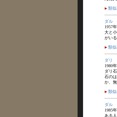
類似
ダル
1957
大と小
がいる
類似
ダリ
1980
ダリ石
石のは
か、無
類似
ダル
1985
ある人