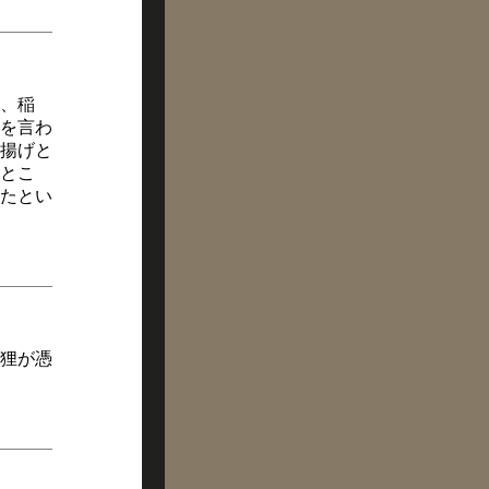
、稲
を言わ
揚げと
とこ
たとい
狸が憑