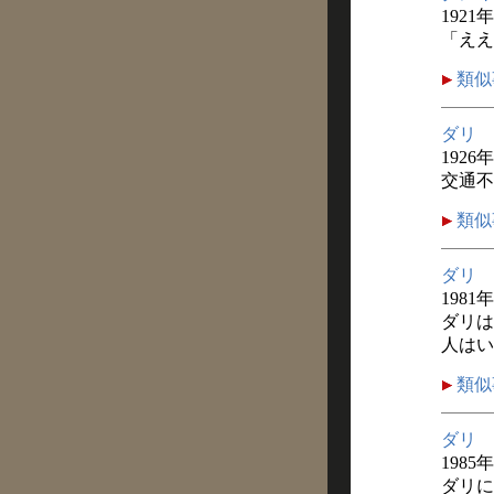
1921
「ええ
類似
ダリ
1926
交通不
類似
ダリ
1981
ダリは
人はい
類似
ダリ
1985
ダリに