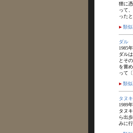
狸に憑
って、
ったと
類似
ダル
1985
ダルは
とその
を嘗め
って〔
類似
タヌキ
1989
タヌキ
ら出歩
みに行