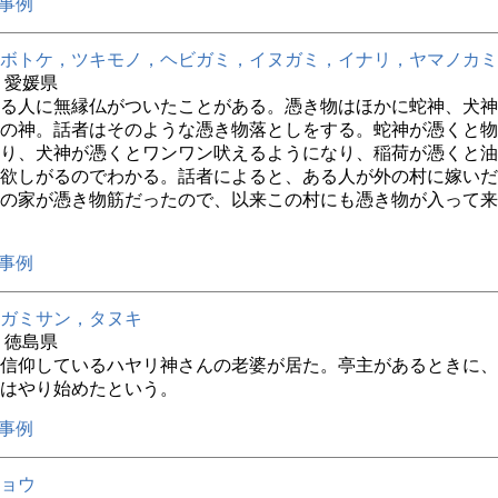
事例
ボトケ，ツキモノ，ヘビガミ，イヌガミ，イナリ，ヤマノカミ
年 愛媛県
る人に無縁仏がついたことがある。憑き物はほかに蛇神、犬神
の神。話者はそのような憑き物落としをする。蛇神が憑くと物
り、犬神が憑くとワンワン吠えるようになり、稲荷が憑くと油
欲しがるのでわかる。話者によると、ある人が外の村に嫁いだ
の家が憑き物筋だったので、以来この村にも憑き物が入って来
事例
ガミサン，タヌキ
年 徳島県
信仰しているハヤリ神さんの老婆が居た。亭主があるときに、
はやり始めたという。
事例
ョウ