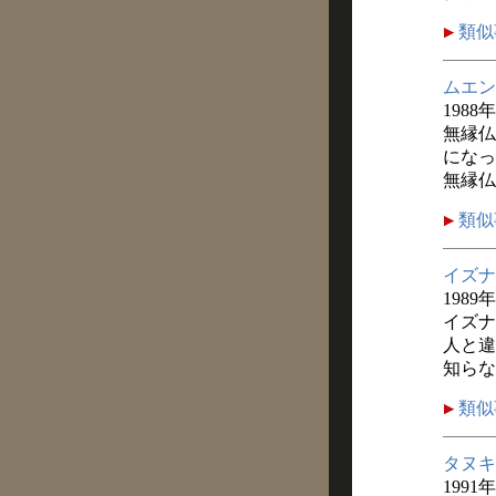
類似
ムエン
1988
無縁仏
になっ
無縁仏
類似
イズナ
1989
イズナ
人と違
知らな
類似
タヌキ
1991