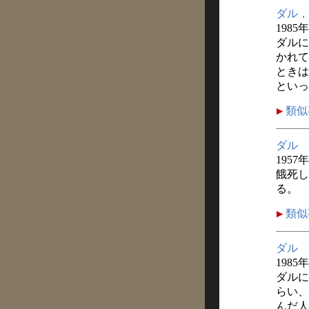
ダル，
1985
ダルに
かれて
ときは
といっ
類似
ダル
1957
餓死し
る。
類似
ダル
1985
ダルに
らい、
んだ人