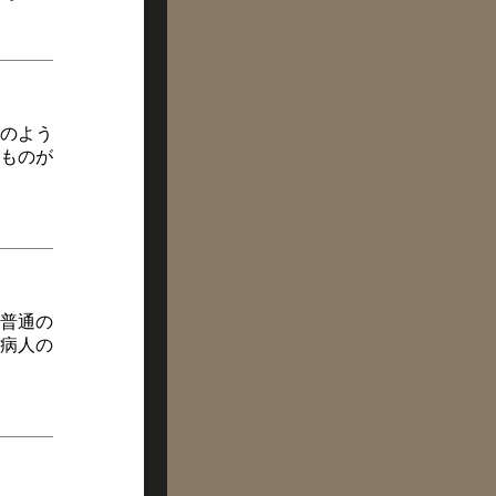
のよう
ものが
普通の
病人の