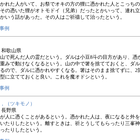
かれた人がいて、お祭でオキの方の狸に憑かれた人とこっちの
その憑いた狸がオトモドイ（兄弟）だったとかいって、連れ立
かいう話があった。その人はご祈禱して治ったという。
事例
年 和歌山県
山で死んだ人の霊だという。ダルは小豆8斗の目方があり、憑
重みで動けなくなるという。山の中で箸を捨てておくと、ダル
るので、ダルに憑かれやすくなる。箸はそのまま捨てずに、2
型に立てておくと良い。これを魔オドシという。
事例
，（ツキモノ）
年 長野県
が人に憑くことがあるという。憑かれた人は、夜になると外を
いたりしたという。離すときは、祈とうしてもらったり三峯神
ったりしたという。