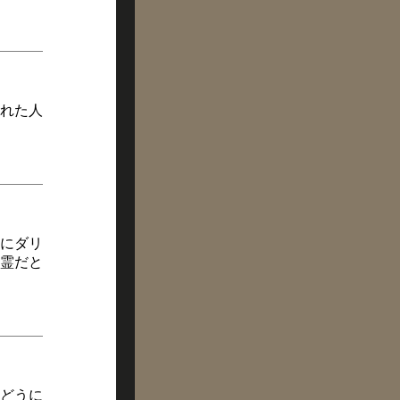
れた人
にダリ
霊だと
どうに