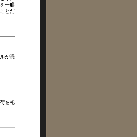
を一膳
ことだ
ルが憑
荷を祀