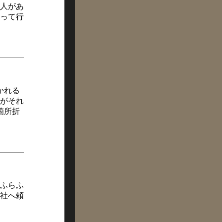
人があ
って行
かれる
がそれ
箇所折
ふらふ
社へ頼