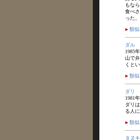
もなら
食べさ
った。
類似
ダル
1985
山で弁
くとい
類似
ダリ
1981
ダリは
る人に
類似
タヌキ