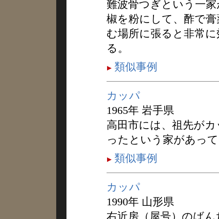
難波骨つぎという一家
椒を粉にして、酢で膏
む場所に張ると非常に
る。
類似事例
カッパ
1965年 岩手県
高田市には、祖先がカ
ったという家があって
類似事例
カッパ
1990年 山形県
右近房（屋号）のばん