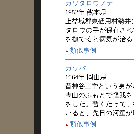
ガワタロウノテ
1952年 熊本県
上益域郡東砥用村勢井
タロウの手が保存され
を撫でると病気が治る
類似事例
カッパ
1964年 岡山県
昔神谷二学という男が
雫山のふもとで怪我を
をした。暫くたって、
いると、先日の河童が
類似事例