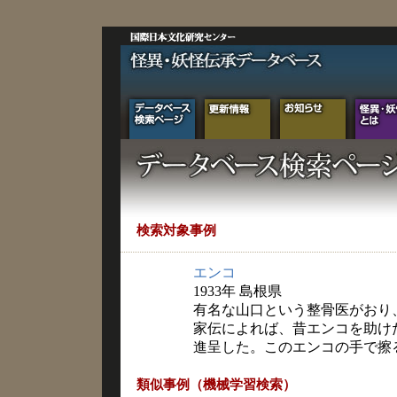
検索対象事例
エンコ
1933年 島根県
有名な山口という整骨医がおり
家伝によれば、昔エンコを助け
進呈した。このエンコの手で擦
類似事例（機械学習検索）