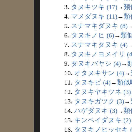
3.
タヌキツキ (17)
→
類
4.
マメダヌキ (11)
→
類
5.
スナマキダヌキ (8)
6.
タヌキノヒ (6)
→
類
7.
スナマキタヌキ (4)
8.
タヌキノヨメイリ (4
9.
タヌキバヤシ (4)
→
10.
オタヌキサン (4)
→
11.
タヌキビ (4)
→
類似
12.
タヌキヤキツネ (3)
13.
タヌキガツク (3)
→
14.
ハゲダヌキ (3)
→
類
15.
キンペイダヌキ (2)
16.
タヌキノヒッセキ (