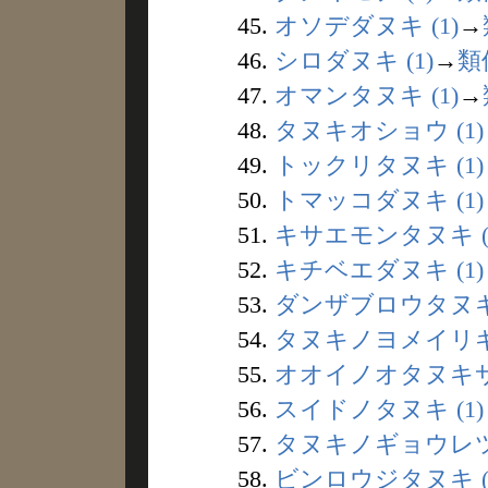
45.
オソデダヌキ (1)
→
46.
シロダヌキ (1)
→
類
47.
オマンタヌキ (1)
→
48.
タヌキオショウ (1)
49.
トックリタヌキ (1)
50.
トマッコダヌキ (1)
51.
キサエモンタヌキ (
52.
キチベエダヌキ (1)
53.
ダンザブロウタヌキ 
54.
タヌキノヨメイリギョ
55.
オオイノオタヌキサン
56.
スイドノタヌキ (1)
57.
タヌキノギョウレツ 
58.
ビンロウジタヌキ (