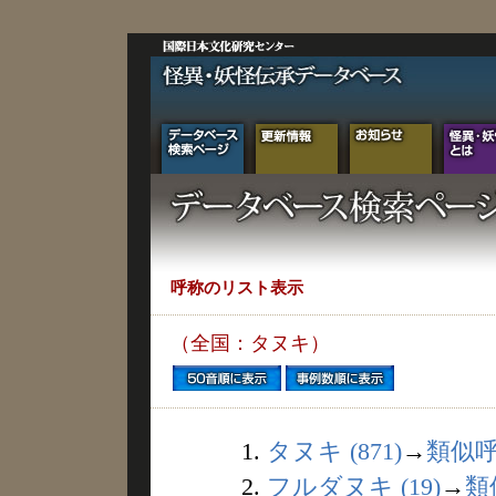
呼称のリスト表示
（全国：タヌキ）
1.
タヌキ (871)
→
類似
2.
フルダヌキ (19)
→
類