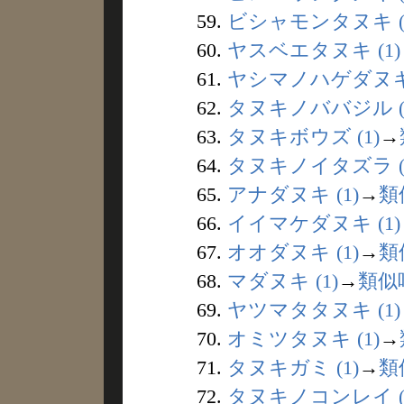
59.
ビシャモンタヌキ (
60.
ヤスベエタヌキ (1)
61.
ヤシマノハゲダヌキ 
62.
タヌキノババジル (
63.
タヌキボウズ (1)
→
64.
タヌキノイタズラ (
65.
アナダヌキ (1)
→
類
66.
イイマケダヌキ (1)
67.
オオダヌキ (1)
→
類
68.
マダヌキ (1)
→
類似
69.
ヤツマタタヌキ (1)
70.
オミツタヌキ (1)
→
71.
タヌキガミ (1)
→
類
72.
タヌキノコンレイ (