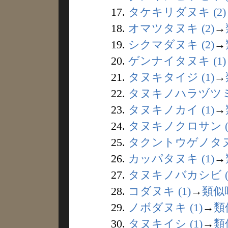
17.
タケキリダヌキ (2)
18.
オマツタヌキ (2)
→
19.
シクマダヌキ (2)
→
20.
ゲンナイタヌキ (1)
21.
タヌキタイジ (1)
→
22.
タヌキノハラヅツミ 
23.
タヌキノカイ (1)
→
24.
タヌキノクロサン (
25.
タクントウゲノタヌキ
26.
カッパタヌキ (1)
→
27.
タヌキノバカシビ (
28.
コダヌキ (1)
→
類似
29.
ノボダヌキ (1)
→
類
30.
タヌキイシ (1)
→
類