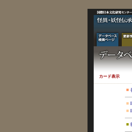
カード表示
■
■
■
■