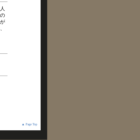
人
の
が
、
▲ Page Top