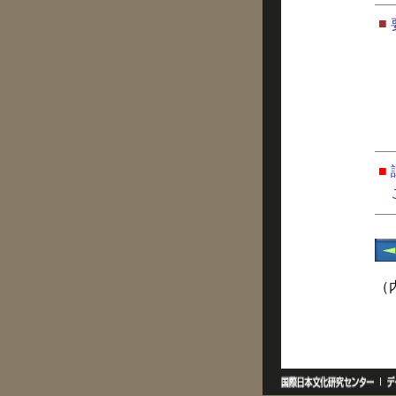
■
■
（