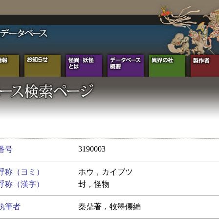
3190003
番号
呼称（ヨミ）
ホウ，カイブツ
呼称（漢字）
封，怪物
執筆者
秦鼎著，牧墨僊編