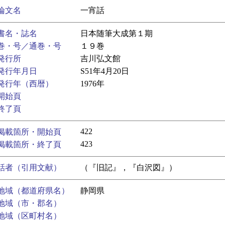
論文名
一宵話
書名・誌名
日本随筆大成第１期
巻・号／通巻・号
１９巻
発行所
吉川弘文館
発行年月日
S51年4月20日
発行年（西暦）
1976年
開始頁
終了頁
422
掲載箇所・開始頁
423
掲載箇所・終了頁
話者（引用文献）
（『旧記』，『白沢図』）
地域（都道府県名）
静岡県
地域（市・郡名）
地域（区町村名）