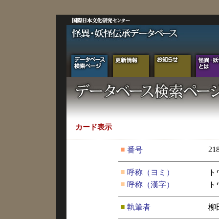
カード表示
■
21
番号
■
呼称（ヨミ）
ト
■
呼称（漢字）
ト
■
執筆者
柳