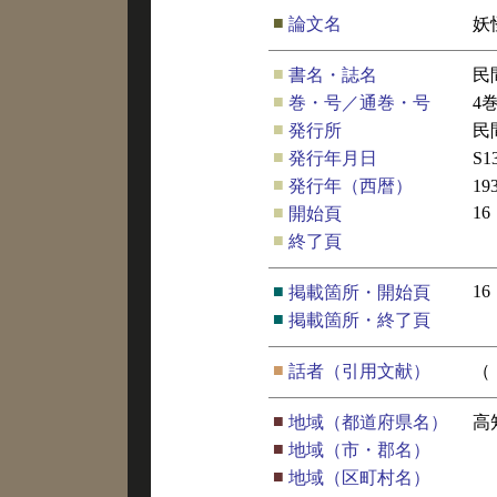
■
論文名
妖
■
書名・誌名
民
■
巻・号／通巻・号
4
■
発行所
民
■
発行年月日
S1
■
発行年（西暦）
19
■
16
開始頁
■
終了頁
■
16
掲載箇所・開始頁
■
掲載箇所・終了頁
■
話者（引用文献）
（
■
地域（都道府県名）
高
■
地域（市・郡名）
■
地域（区町村名）