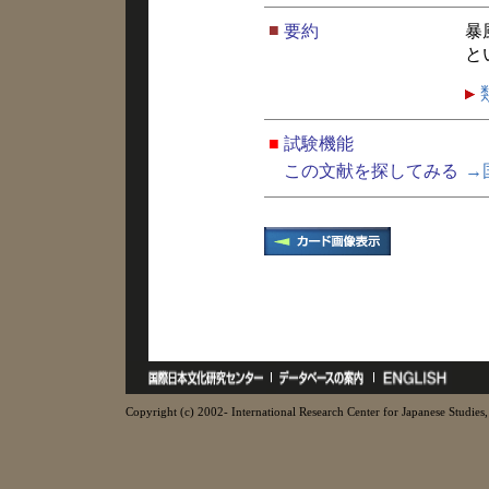
■
要約
暴
と
■
試験機能
この文献を探してみる
→
Copyright (c) 2002- International Research Center for Japanese Studies, 