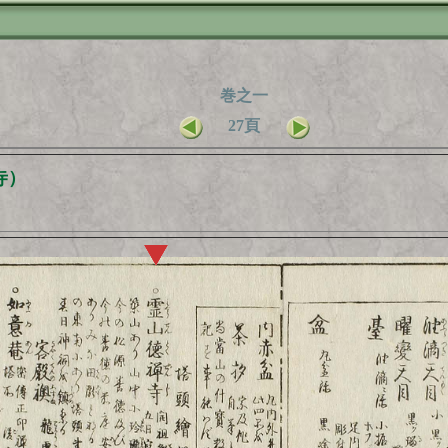
巻之一
27頁
寺）