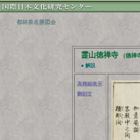
都林泉名勝図会
霊山徳禅寺
（徳禅
● 解説
高精細表示
翻刻文